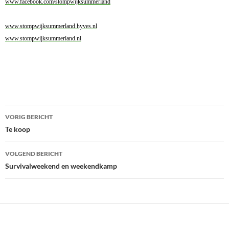
www.facebook.com/stompwijksummerland
www.stompwijksummerland.hyves.nl
www.stompwijksummerland.nl
Bericht
VORIG BERICHT
navigatie
Te koop
VOLGEND BERICHT
Survivalweekend en weekendkamp