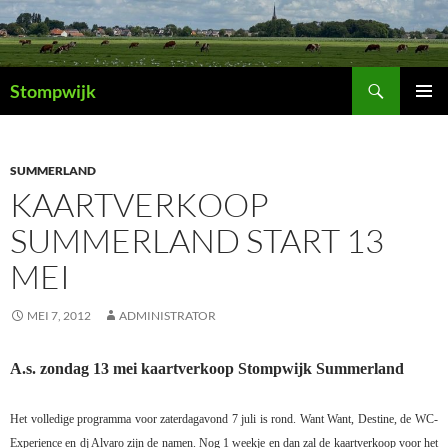
Ga
naar
de
Zoeken
inhoud
Stompwijk
PRIMAI
MENU
SUMMERLAND
KAARTVERKOOP
SUMMERLAND START 13
MEI
MEI 7, 2012
ADMINISTRATOR
A.s. zondag 13 mei kaartverkoop Stompwijk Summerland
Het volledige programma voor zaterdagavond 7 juli is rond. Want Want, Destine, de WC-
Experience en dj Alvaro zijn de namen. Nog 1 weekje en dan zal de kaartverkoop voor het