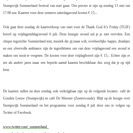
Stompwijk Summerland festival van start gaan. Om precies te zijn op zondag 13 mei om
17.00 uur. Kaarten voor deze zomerse zaterdagavond kosten € 15,-.
Ook gaat deze zondag de kaartverkoop van start voor de Thank God It’s Friday (TGIF)
borrel op vrijdagmiddag/avond 6 juli. Deze loungie avond zul je je niet vervelen. Een
chique ingerichte Summerland tent, muziek die jij maar wilt, overheerlijke hapjes, drankjes
en een sfeervolle ambiance zijn de ingrediënten om van deze vrijdagavond een avond te
maken om nooit te vergeten. De kosten voor deze vrijdagborrel zijn € 15,-. Echter zijn er
net als andere jaren maar een beperkt aantal kaarten beschikbaar dus zorg dat je op tijd
bent.
De kaarten zullen na deze zondag ook verkrijgbaar zijn op de volgende locaties: café de
Gouden Leeuw (Stompwijk) en café De Meester (Zoeterwoude). Blijf op de hoogte over
Stompwijk Summerland en het programma voor zondag 8 juli door ons te volgen op
Twitter of Facebook.
www.twitter.com/_summerland_