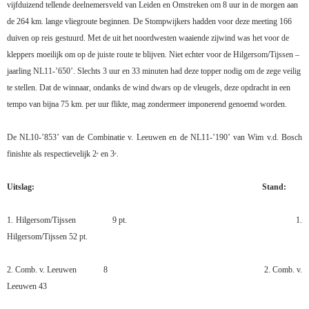
vijfduizend tellende deelnemersveld van Leiden en Omstreken om 8 uur in de morgen aan
de 264 km. lange vliegroute beginnen. De Stompwijkers hadden voor deze meeting 166
duiven op reis gestuurd. Met de uit het noordwesten waaiende zijwind was het voor de
kleppers moeilijk om op de juiste route te blijven. Niet echter voor de Hilgersom/Tijssen –
jaarling NL11-’650’. Slechts 3 uur en 33 minuten had deze topper nodig om de zege veilig
te stellen. Dat de winnaar, ondanks de wind dwars op de vleugels, deze opdracht in een
tempo van bijna 75 km. per uur flikte, mag zondermeer imponerend genoemd worden.
De NL10-’853’ van de Combinatie v. Leeuwen en de NL11-’190’ van Wim v.d. Bosch
finishte als respectievelijk 2
en 3
.
e
e
Uitslag: Stand:
1. Hilgersom/Tijssen
9 pt.
1.
Hilgersom/Tijssen
52 pt.
2. Comb. v. Leeuwen
8
2. Comb. v.
Leeuwen
43