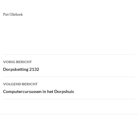
Piet Oliehoek
Bericht
VORIG BERICHT
navigatie
Dorpsketting 2132
VOLGEND BERICHT
Computercursussen in het Dorpshuis