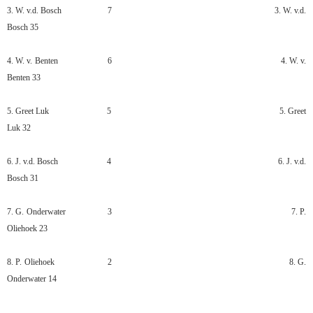
3. W. v.d. Bosch
7
3. W. v.d.
Bosch
35
4. W. v. Benten
6
4. W. v.
Benten
33
5. Greet Luk
5
5. Greet
Luk
32
6. J. v.d. Bosch
4
6. J. v.d.
Bosch
31
7. G. Onderwater
3
7. P.
Oliehoek
23
8. P. Oliehoek
2
8. G.
Onderwater
14