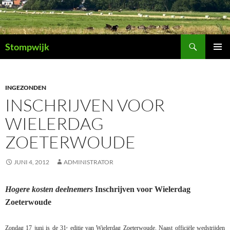
Ga
naar
de
Zoeken
inhoud
Stompwijk
PRIMAI
MENU
INGEZONDEN
INSCHRIJVEN VOOR
WIELERDAG
ZOETERWOUDE
JUNI 4, 2012
ADMINISTRATOR
Hogere kosten deelnemers
Inschrijven voor Wielerdag
Zoeterwoude
Zondag 17 juni is de 31
editie van Wielerdag Zoeterwoude. Naast officiële wedstrijden
e