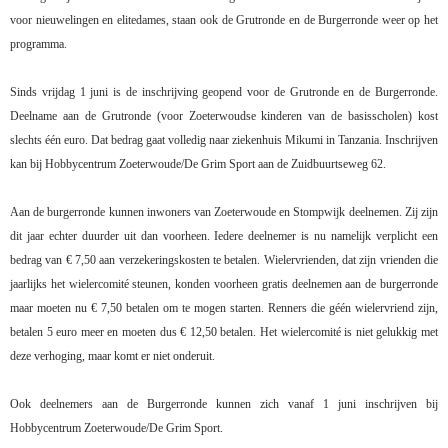
voor nieuwelingen en elitedames, staan ook de Grutronde en de Burgerronde weer op het
programma.
Sinds vrijdag 1 juni is de inschrijving geopend voor de Grutronde en de Burgerronde.
Deelname aan de Grutronde (voor Zoeterwoudse kinderen van de basisscholen) kost
slechts één euro. Dat bedrag gaat volledig naar ziekenhuis Mikumi in Tanzania. Inschrijven
kan bij Hobbycentrum Zoeterwoude/De Grim Sport aan de Zuidbuurtseweg 62.
Aan de burgerronde kunnen inwoners van Zoeterwoude en Stompwijk deelnemen. Zij zijn
dit jaar echter duurder uit dan voorheen. Iedere deelnemer is nu namelijk verplicht een
bedrag van € 7,50 aan verzekeringskosten te betalen. Wielervrienden, dat zijn vrienden die
jaarlijks het wielercomité steunen, konden voorheen gratis deelnemen aan de burgerronde
maar moeten nu € 7,50 betalen om te mogen starten. Renners die géén wielervriend zijn,
betalen 5 euro meer en moeten dus € 12,50 betalen. Het wielercomité is niet gelukkig met
deze verhoging, maar komt er niet onderuit.
Ook deelnemers aan de Burgerronde kunnen zich vanaf 1 juni inschrijven bij
Hobbycentrum Zoeterwoude/De Grim Sport.