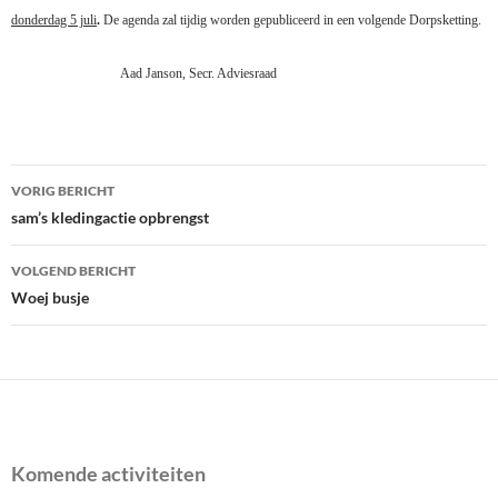
donderdag 5 juli
.
De agenda zal tijdig worden gepubliceerd in een volgende Dorpsketting.
Aad Janson, Secr. Adviesraad
Bericht
VORIG BERICHT
navigatie
sam’s kledingactie opbrengst
VOLGEND BERICHT
Woej busje
Komende activiteiten