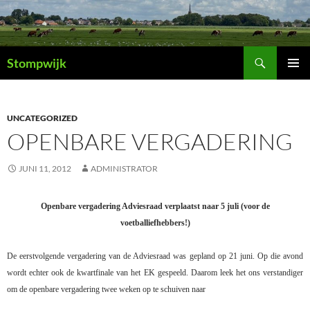
Ga
naar
de
Zoeken
inhoud
Stompwijk
PRIMAI
MENU
UNCATEGORIZED
OPENBARE VERGADERING
JUNI 11, 2012
ADMINISTRATOR
Openbare vergadering Adviesraad verplaatst naar 5 juli (voor de
voetballiefhebbers!)
De eerstvolgende vergadering van de Adviesraad was gepland op 21 juni. Op die avond
wordt echter ook de kwartfinale van het EK gespeeld. Daarom leek het ons verstandiger
om de openbare vergadering twee weken op te schuiven naar