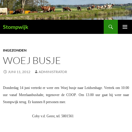
Ga
naar
de
Zoeken
inhoud
Stompwijk
PRIMAI
MENU
INGEZONDEN
WOEJ BUSJE
JUNI 11, 2012
ADMINISTRATOR
Donderdag 14 juni vertrekt er weer een Woej busje naar Leidsenhage. Vertrek om 10.00
uur vanaf Meerlaanbushalte,
tegenover de COOP.
Om 13.00 uur gaat hij weer naar
Stompwijk terug.
Er kunnen 8 personen mee.
Coby v.d. Geest,
tel. 5801561