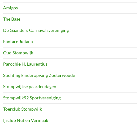
Amigos
The Base
De Gaanders Carnavalsvereniging
Fanfare Juliana
Oud Stompwijk
Parochie H. Laurentius
Stichting kinderopvang Zoeterwoude
Stompwijkse paardendagen
Stompwijk92 Sportvereniging
Toerclub Stompwijk
Ijsclub Nut en Vermaak