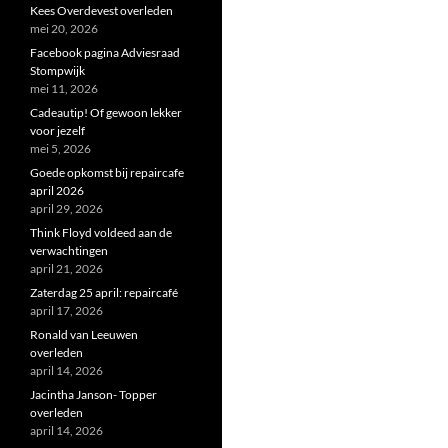
Kees Overdevest overleden
mei 20, 2026
Facebook pagina Adviesraad
Stompwijk
mei 11, 2026
Cadeautip! Of gewoon lekker
voor jezelf
mei 5, 2026
Goede opkomst bij repaircafe
april 2026
april 29, 2026
Think Floyd voldeed aan de
verwachtingen
april 21, 2026
Zaterdag 25 april: repaircafé
april 17, 2026
Ronald van Leeuwen
overleden
april 14, 2026
Jacintha Janson- Topper
overleden
april 14, 2026