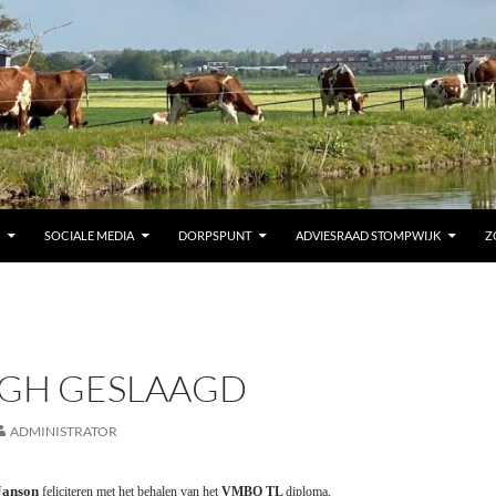
SOCIALE MEDIA
DORPSPUNT
ADVIESRAAD STOMPWIJK
Z
IGH GESLAAGD
ADMINISTRATOR
Janson
feliciteren met het behalen van het
VMBO TL
diploma,