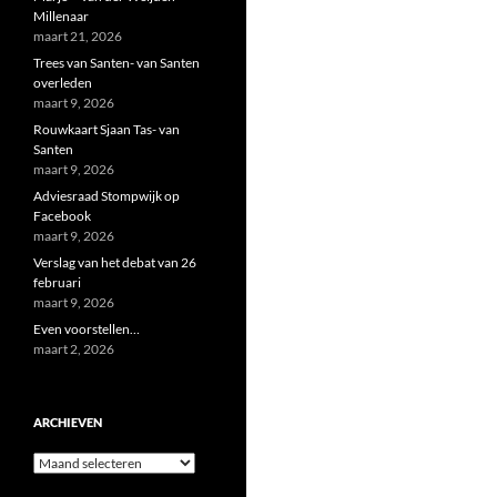
Millenaar
maart 21, 2026
Trees van Santen- van Santen
overleden
maart 9, 2026
Rouwkaart Sjaan Tas- van
Santen
maart 9, 2026
Adviesraad Stompwijk op
Facebook
maart 9, 2026
Verslag van het debat van 26
februari
maart 9, 2026
Even voorstellen…
maart 2, 2026
ARCHIEVEN
Archieven