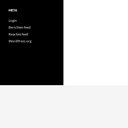
META
Login
Berichten feed
Reacties feed
WordPress.org