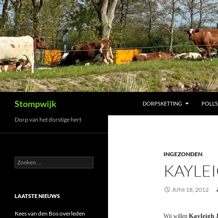
Ga
naar
de
inhoud
Zoeken
Stompwijk
DORPSKETTING
POLL’S
Dorp van het dorstige hert
INGEZONDEN
Zoeken
KAYLE
naar:
JUNI 18, 2012
LAATSTE NIEUWS
Kees van den Bos overleden
Kayleigh 
Wij willen