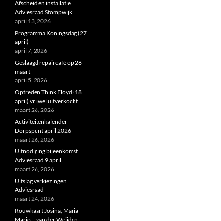
Afscheid en installatie
Adviesraad Stompwijk
april 13, 2026
Programma Koningsdag (27
april)
april 7, 2026
Geslaagd repaircafé op 28
maart
april 5, 2026
Optreden Think Floyd (18
april) vrijwel uitverkocht
maart 26, 2026
Activiteitenkalender
Dorpspunt april 2026
maart 26, 2026
Uitnodiging bijeenkomst
Adviesraad 9 april
maart 26, 2026
Uitslag verkiezingen
Adviesraad
maart 24, 2026
Rouwkaart Josina, Maria –
Marjo – van der Weijden-