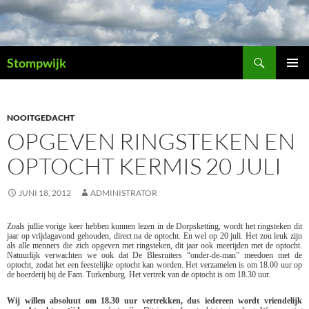
Ga
naar
de
Zoeken
inhoud
Stompwijk
PRIMAI
MENU
NOOITGEDACHT
OPGEVEN RINGSTEKEN EN
OPTOCHT KERMIS 20 JULI
JUNI 18, 2012
ADMINISTRATOR
Zoals jullie vorige keer hebben kunnen lezen in de Dorpsketting, wordt het ringsteken dit
jaar op vrijdagavond gehouden, direct na de optocht. En wel op 20 juli. Het zou leuk zijn
als alle menners die zich opgeven met ringsteken, dit jaar ook meerijden met de optocht.
Natuurlijk verwachten we ook dat De Blesruiters “onder-de-man” meedoen met de
optocht, zodat het een feestelijke optocht kan worden. Het verzamelen is om 18.00 uur op
de boerderij bij de Fam. Turkenburg. Het vertrek van de optocht is om 18.30 uur.
Wij willen absoluut om 18.30 uur vertrekken, dus iedereen wordt vriendelijk