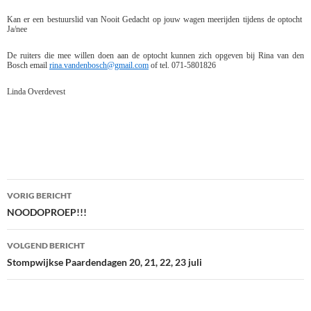
Kan er een bestuurslid van Nooit Gedacht op jouw wagen meerijden tijdens de optocht
Ja/nee
De ruiters die mee willen doen aan de optocht kunnen zich opgeven bij Rina van den
Bosch email
rina.vandenbosch@gmail.com
of tel. 071-5801826
Linda Overdevest
Bericht
VORIG BERICHT
navigatie
NOODOPROEP!!!
VOLGEND BERICHT
Stompwijkse Paardendagen 20, 21, 22, 23 juli