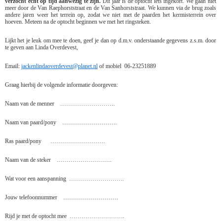
verzocht echt op tijd aanwezig te zijn.
Dit jaar is de optocht iets ingekort. We gaan niet
meer door de Van Raephorststraat en de Van Sanhorststraat. We kunnen via de brug zoals
andere jaren weer het terrein op, zodat we niet met de paarden het kermisterrein over
hoeven. Meteen na de optocht beginnen we met het ringsteken.
Lijkt het je leuk om mee te doen, geef je dan op d.m.v. onderstaande gegevens z.s.m. door
te geven aan Linda Overdevest,
Email:
jackenlindaoverdevest@planet.nl
of mobiel 06-23251889
Graag hierbij de volgende informatie doorgeven:
Naam van de menner
……………………….
Naam van paard/pony
……………………….
Ras paard/pony
……………………….
Naam van de steker
……………………….
Wat voor een aanspanning
……………………….
Jouw telefoonnummer
……………………….
Rijd je met de optocht mee
……………………….