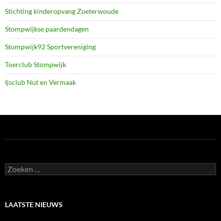
Stichting kinderopvang Zoeterwoude
Stompwijkse paardendagen
Stompwijk92 Sportvereniging
Toerclub Stompwijk
Ijsclub Nut en Vermaak
Zoeken
naar:
LAATSTE NIEUWS