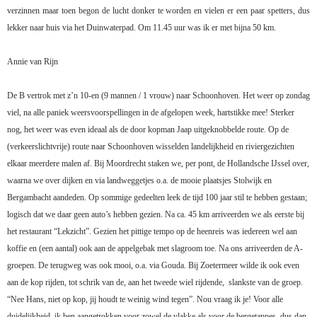
verzinnen maar toen begon de lucht donker te worden en vielen er een paar spetters, dus
lekker naar huis via het Duinwaterpad. Om 11.45 uur was ik er met bijna 50 km.
Annie van Rijn
De B vertrok met z’n 10-en (9 mannen / 1 vrouw) naar Schoonhoven. Het weer op zondag
viel, na alle paniek weersvoorspellingen in de afgelopen week, hartstikke mee! Sterker
nog, het weer was even ideaal als de door kopman Jaap uitgeknobbelde route. Op de
(verkeerslichtvrije) route naar Schoonhoven wisselden landelijkheid en riviergezichten
elkaar meerdere malen af. Bij Moordrecht staken we, per pont, de Hollandsche IJssel over,
waarna we over dijken en via landweggetjes o.a. de mooie plaatsjes Stolwijk en
Bergambacht aandeden. Op sommige gedeelten leek de tijd 100 jaar stil te hebben gestaan;
logisch dat we daar geen auto’s hebben gezien. Na ca. 45 km arriveerden we als eerste bij
het restaurant “Lekzicht”. Gezien het pittige tempo op de heenreis was iedereen wel aan
koffie en (een aantal) ook aan de appelgebak met slagroom toe. Na ons arriveerden de A-
groepen. De terugweg was ook mooi, o.a. via Gouda. Bij Zoetermeer wilde ik ook even
aan de kop rijden, tot schrik van de, aan het tweede wiel rijdende,
slankste van de groep.
“Nee Hans, niet op kop, jij houdt te weinig wind tegen”. Nou vraag ik je! Voor alle
duidelijkheid, ik ben aangetrokken voor zowel de vlakke als voor de bergetappes, dus dan