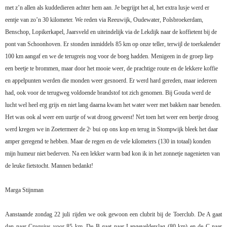
met z’n allen als kuddedieren achter hem aan. Je begrijpt het al, het extra lusje werd er
eentje van zo’n 30 kilometer. We reden via Reeuwijk, Oudewater, Polsbroekerdam,
Benschop, Lopikerkapel, Jaarsveld en uiteindelijk via de Lekdijk naar de koffietent bij de
pont van Schoonhoven. Er stonden inmiddels 85 km op onze teller, terwijl de toerkalender
100 km aangaf en we de terugreis nog voor de boeg hadden. Menigeen in de groep liep
een beetje te brommen, maar door het mooie weer, de prachtige route en de lekkere koffie
en appelpunten werden die monden weer gesnoerd. Er werd hard gereden, maar iedereen
had, ook voor de terugweg voldoende brandstof tot zich genomen. Bij Gouda werd de
lucht wel heel erg grijs en niet lang daarna kwam het water weer met bakken naar beneden.
Het was ook al weer een uurtje of wat droog geweest! Net toen het weer een beetje droog
werd kregen we in Zoetermeer de 2
bui op ons kop en terug in Stompwijk bleek het daar
e
amper geregend te hebben. Maar de regen en de vele kilometers (130 in totaal) konden
mijn humeur niet bederven. Na een lekker warm bad kon ik in het zonnetje nagenieten van
de leuke fietstocht. Mannen bedankt!
Marga Stijnman
Aanstaande zondag 22 juli rijden we ook gewoon een clubrit bij de Toerclub. De A gaat
dan naar Cruquius voor 85 km. De B gaat naar Langevelderslag (80 km) en de C naar