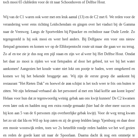
toch mooi 65 clubleden voor de rit naar Schoonhoven of Delftse Hout.
Wij van de C1 waren ook weer met een leuk aantal (13) en de C2 met 6. We reden voor de
verandering weer eens richting Leidschendam en gingen over het viaduct bij de Gamma
naar de Veenweg. Langs de Sportvelden bij Pijnacker en rechtdoor naar Oude Leede. Zo
tegengesteld is hij ook mooi en weer heel anders. Bij Delfgauw een voor ons nieuw
fietspad genomen en komen we op de Elfdorpentocht route uit maar die gaan we nu terug.
Zo af en toe zie je dus nog een pijl staan en zijn we al weer bij Het Delftse Hout. Omdat
het daar zo mooi is rijden we wat fietspaden af door het gebied, tot we bij het water
aankomen! Aangezien het koude water niet lokt om pootje te baden, weer omgekeerd en
komen we bij het bekende bruggetje aan. Wij zijn de eerste groep die aankomt bij
restaurant “Het Rieten Dak” en hoewel de
zon
schijnt is het toch weer te fris om buiten te
zitten. We zijn helemaal verbaasd als het personeel al met een blad koffie aan komt lopen!
Helaas voor hun dat ze tegenwoordig weinig gebak aan ons kwijt kunnen! De C2 kwamen
even later ook en hadden nog een extra rondje gemaakt (hier had de ober meer succes en
hij kon aan 5 van de 6 personen zijn overheerlijke gebak kwijt). Voor de weg terug kwam
het zo uit dat Ida en Wil op kop zaten en zij de groep leidden langs Ypenburg en daar door
een mooie woonwijk reden, toen we 2x hetzelfde rondje reden hadden we het wel gezien
en reden de goede kant uit naar de Spoorlaan. Daarna dacht ik nog een ommetje te