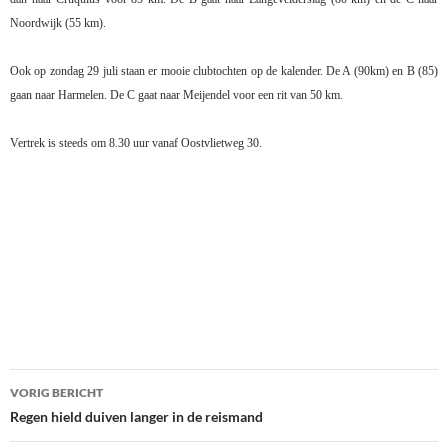
Noordwijk (55 km).
Ook op zondag 29 juli staan er mooie clubtochten op de kalender. De A (90km) en B (85)
gaan naar Harmelen. De C gaat naar Meijendel voor een rit van 50 km.
Vertrek is steeds om 8.30 uur vanaf Oostvlietweg 30.
Bericht
VORIG BERICHT
navigatie
Regen hield duiven langer in de reismand