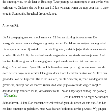
die omhoog was, net als later in Boskoop. Twee prettige rustmomentjes in een verder vlot
verlopen rit. Ondanks dat we bijna aan 110 km kwamen waren we nog voor half 1 weer
terug in Stompwijk. En geheel droog ook nog.
Arno van Rijn
De A2 groep ging met een mooi aantal van 12 fietsers richting Schoonhoven. De
weergoden waren ons vandaag eens gunstig gezind. Een lekker zonnetje en weinig wind.
De temperatuur was bij vertrek zo rond de 17 graden, zodat de jasjes thuis gelaten konden
worden. Bij de A2 blijft het verhaal van de wegkapitein nog steeds een beetje vaag. Aad
Switsar heeft vorig jaar te kennen gegeven de pet van de kapitein niet meer wenst te
dragen. Marco Faas en Sjors Oliehoek hebben deze taak op zich genomen, maar daar die
twee fietsers nogal eens verstek laten gaan, doen Frans Hendriks en Arie van Mullem een
groot deel van het kopwerk. Het leuke is alleen, dat als Aad er bij is, zoals zondag ook het
geval was, hij zegt hoe we moeten rijden. Aad weet (bijna) overal de weg en zorgt er
daardoor altijd voor een leuke, verrassende route.
Zo ook afgelopen zondag. Na pakweg
een kilometer of 45 zagen we bordjes
Schoonhoven 11 km. Dan moesten we wel rechtsaf gaan, dit deden we dus niet. Aad had
een leuk ommetje in gedachten, maar was daar zelf ook nooit eerder geweest. Wij gingen