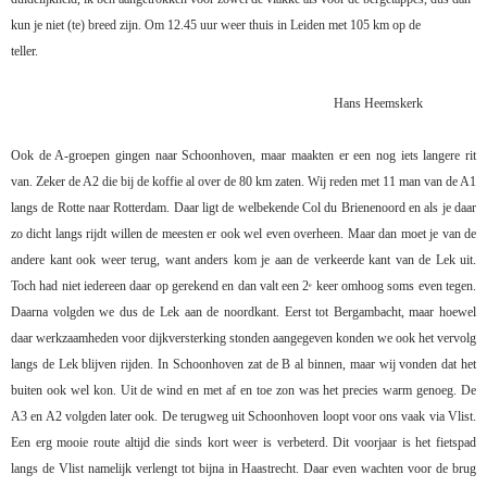
kun je niet (te) breed zijn. Om 12.45 uur weer thuis in Leiden met 105 km op de
teller.
Hans Heemskerk
Ook de A-groepen gingen naar Schoonhoven, maar maakten er een nog iets langere rit
van. Zeker de A2 die bij de koffie al over de 80 km zaten. Wij reden met 11 man van de A1
langs de Rotte naar Rotterdam. Daar ligt de welbekende Col du Brienenoord en als je daar
zo dicht langs rijdt willen de meesten er ook wel even overheen. Maar dan moet je van de
andere kant ook weer terug, want anders kom je aan de verkeerde kant van de Lek uit.
Toch had niet iedereen daar op gerekend en dan valt een 2
keer omhoog soms even tegen.
e
Daarna volgden we dus de Lek aan de noordkant. Eerst tot Bergambacht, maar hoewel
daar werkzaamheden voor dijkversterking stonden aangegeven konden we ook het vervolg
langs de Lek blijven rijden. In Schoonhoven zat de B al binnen, maar wij vonden dat het
buiten ook wel kon. Uit de wind en met af en toe zon was het precies warm genoeg. De
A3 en A2 volgden later ook. De terugweg uit Schoonhoven loopt voor ons vaak via Vlist.
Een erg mooie route altijd die sinds kort weer is verbeterd. Dit voorjaar is het fietspad
langs de Vlist namelijk verlengt tot bijna in Haastrecht. Daar even wachten voor de brug