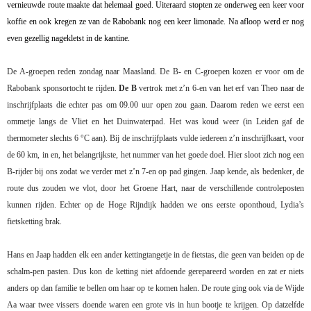
vernieuwde route maakte dat helemaal goed. Uiteraard stopten ze onderweg een keer voor
koffie en ook kregen ze van de Rabobank nog een keer limonade. Na afloop werd er nog
even gezellig nagekletst in de kantine.
De A-groepen reden zondag naar Maasland. De B- en C-groepen kozen er voor om de
Rabobank sponsortocht te rijden.
De B
vertrok met z’n 6-en van het erf van Theo naar de
inschrijfplaats die echter pas om 09.00 uur open zou gaan. Daarom reden we eerst een
ommetje langs de Vliet en het Duinwaterpad. Het was koud weer (in Leiden gaf de
thermometer slechts 6 °C aan). Bij de inschrijfplaats vulde iedereen z’n inschrijfkaart, voor
de 60 km, in en, het belangrijkste, het nummer van het goede doel. Hier sloot zich nog een
B-rijder bij ons zodat we verder met z’n 7-en op pad gingen. Jaap kende, als bedenker, de
route dus zouden we vlot, door het Groene Hart, naar de verschillende controleposten
kunnen rijden. Echter op de Hoge Rijndijk hadden we ons eerste oponthoud, Lydia’s
fietsketting brak.
Hans en Jaap hadden elk een ander kettingtangetje in de fietstas, die geen van beiden op de
schalm-pen pasten. Dus kon de ketting niet afdoende gerepareerd worden en zat er niets
anders op dan familie te bellen om haar op te komen halen. De route ging ook via de Wijde
Aa waar twee vissers doende waren een grote vis in hun bootje te krijgen. Op datzelfde