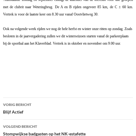
met de clubrit naar Weteringbrug. De A en B rijden ongeveer 85 km, de C ± 60 km.
Vertrek is voor de laatste keer om 8.30 uur vanaf Oostvlietweg 30.
Ook na volgende week rijden we nog de hele herfst en winter onze ritten op zondag. Zoals
besloten in de jaarvergadering zullen we dit winterseizoen starten vanaf de parkeerplaats
bij de sporthal aan het Klaverblad. Vertrek is in oktober en november om 9.00 uur.
Bericht
VORIG BERICHT
navigatie
Blijf Actief
VOLGEND BERICHT
Stompwijkse badgasten op het NK-estafette