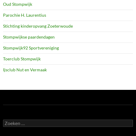
Oud Stompwijk
Parochie H. Laurentius
Stichting kinderopvang Zoeterwoude
Stompwijkse paardendagen
Stompwijk92 Sportvereniging
Toerclub Stompwijk
Ijsclub Nut en Vermaak
Zoeken
naar: