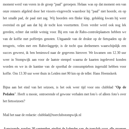
moment werd van voren in de groep “paal” geroepen. Helaas was op dat moment een van
onze renners afgeleid door het vissers-visgevecht waardoor hij “paal” niet hoorde, en op
het smalle pad, de paal niet zag. Wij hoorden een flinke klap, gelukkig kwam hij weer
overeind en gaf aan dat hij de tocht kon voortzetten. Even verder werd ook nog lek
gereden, echter dat stelde weinig voor. Bij een van de Rabo-controleplaatsen hebben we
van de koffie met poffertjes genoten. Uitgaande van de drukte op de fietspaden op de
terugreis, velen met een Rabovlaggetje, is de tocht qua deelnemers waarschijnlijk een
succes geweest, ik ben benieuwd naar de gegevens hierover. We kwamen om 12.30 uur
weer in Stompwijk aan voor de laatste stempel waarna de kaarten ingeleverd konden
worden en we in de kantine van de sporthal de consumptiebon ingeruild hebben voor
koffie. Om 13.30 uur weer thuis in Leiden met 90 km op de teller.
Hans Heemskerk
Bijna aan het eind van het seizoen, is het ook weer tijd voor ons clubblad “
Op de
Pedalen
”. Heeft u mooie, ontroerende of gewone verhalen met foto’s of alleen foto’s over
het fietsseizoen?
Mail het naar de redactie: clubblad@toerclubstompwijk.nl
Aanstaande zondag 30 september eindigt de kalender van de toerclub voor alle groepen