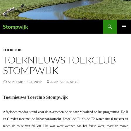
Ga
naar
de
Zoeken
inhoud
Stompwijk
PRIMAI
MENU
TOERCLUB
TOERNIEUWS TOERCLUB
STOMPWIJK
SEPTEMBER 24, 2012
ADMINISTRATOR
Toernieuws Toerclub Stompwijk
Afgelopen zondag stond voor de A-groepen de rit naar Maasland op het programma. De B
en C reden mee met de Rabosponsortocht. Zowel de C1 als de C2 waren met 6 fietsers en
reden de route van 60 km. Het was weer wennen aan het frisse weer, maar de mooie