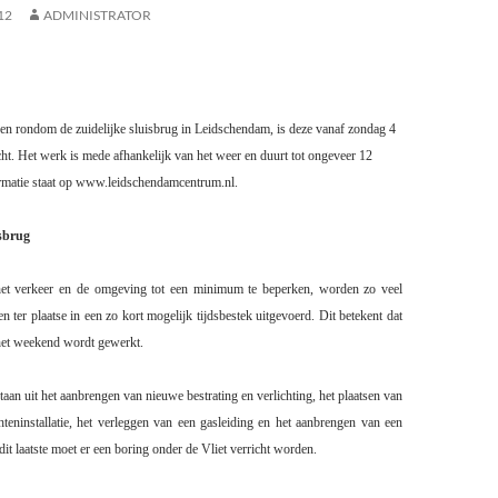
12
ADMINISTRATOR
rondom de zuidelijke sluisbrug in Leidschendam, is deze vanaf zondag 4
t. Het werk is mede afhankelijk van het weer en duurt tot ongeveer 12
rmatie staat op www.leidschendamcentrum.nl.
sbrug
et verkeer en de omgeving tot een minimum te beperken, worden zo veel
ter plaatse in een zo kort mogelijk tijdsbestek uitgevoerd. Dit betekent dat
 het weekend wordt gewerkt.
n uit het aanbrengen van nieuwe bestrating en verlichting, het plaatsen van
hteninstallatie, het verleggen van een gasleiding en het aanbrengen van een
dit laatste moet er een boring onder de Vliet
verricht worden.