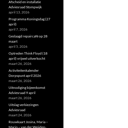
Afscheid en installatie
Adviesraad Stompwijk
april 13, 2026
Programma Koningsdag (27
april)
april 7, 2026
Geslaagd repaircafé op 28
maart
april 5, 2026
Optreden Think Floyd (18
april) vrijwel uitverkocht
maart 26, 2026
Activiteitenkalender
Dorpspunt april 2026
maart 26, 2026
Uitnodiging bijeenkomst
Adviesraad 9 april
maart 26, 2026
Uitslag verkiezingen
Adviesraad
maart 24, 2026
Rouwkaart Josina, Maria –
Marjo – van der Weijden-