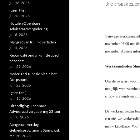
juli 18, 2026
OKTOBER 22, 20
(geen titel)
juli 13, 2026
Notulen Openbare
Adviesraadvergadering
juli 6, 2026
Vanwege werkzaamheden 
Margret van Rhijn overleden
november 07.00 uur dich
juli 4, 2026
november. Actuele info
Repaircafé ondanks hitte goed
bezocht!
juni 29, 2026
Werkzaamheden Slui
Nederland Tunesië niet in het
Dorpspunt
Om de overlast voor h
juni 22, 2026
mogelijk werkzaamheden 
(geen titel)
er ook ’s avonds en in
juni 15, 2026
Uitnodiging Openbare
Adviesraad vergadering 25 juni
De werkzaamheden bestaa
juni 8, 2026
een nieuwe verkeerslic
Aangepast verslag
nieuw kabeltracé. Voor 
Gebiedsprogramma Stompwijk
mei 28, 2026