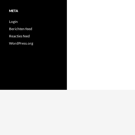
META
Login
Berichten feed
Reacties feed
WordPress.org