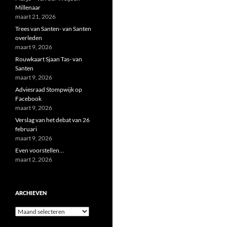
Millenaar
maart 21, 2026
Trees van Santen- van Santen
overleden
maart 9, 2026
Rouwkaart Sjaan Tas- van
Santen
maart 9, 2026
Adviesraad Stompwijk op
Facebook
maart 9, 2026
Verslag van het debat van 26
februari
maart 9, 2026
Even voorstellen…
maart 2, 2026
ARCHIEVEN
Archieven