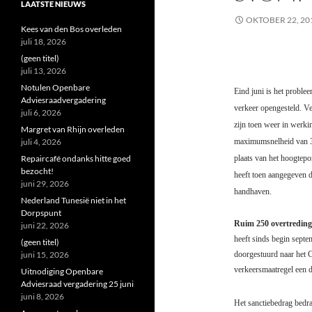
LAATSTE NIEUWS
OKTOBER 22, 20
Kees van den Bos overleden
juli 18, 2026
(geen titel)
juli 13, 2026
Notulen Openbare
Eind juni is het proble
Adviesraadvergadering
verkeer opengesteld. V
juli 6, 2026
zijn toen weer in werk
Margret van Rhijn overleden
juli 4, 2026
maximumsnelheid van 3
Repaircafé ondanks hitte goed
plaats van het hoogtep
bezocht!
heeft toen aangegeven 
juni 29, 2026
handhaven.
Nederland Tunesië niet in het
Dorpspunt
Ruim 250 overtredin
juni 22, 2026
heeft sinds begin sept
(geen titel)
juni 15, 2026
doorgestuurd naar het C
verkeersmaatregel een 
Uitnodiging Openbare
Adviesraad vergadering 25 juni
juni 8, 2026
Het sanctiebedrag bedra