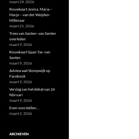
maart 24, 2026
Rouwkaart Josina, Maria –
Marjo – van der Weijden-
Millenaar
maart 21, 2026
Trees van Santen- van Santen
overleden
maart 9, 2026
Rouwkaart Sjaan Tas- van
Santen
maart 9, 2026
Adviesraad Stompwijk op
Facebook
maart 9, 2026
Verslag van het debat van 26
februari
maart 9, 2026
Even voorstellen…
maart 2, 2026
ARCHIEVEN