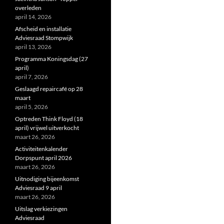
overleden
april 14, 2026
Afscheid en installatie
Adviesraad Stompwijk
april 13, 2026
Programma Koningsdag (27
april)
april 7, 2026
Geslaagd repaircafé op 28
maart
april 5, 2026
Optreden Think Floyd (18
april) vrijwel uitverkocht
maart 26, 2026
Activiteitenkalender
Dorpspunt april 2026
maart 26, 2026
Uitnodiging bijeenkomst
Adviesraad 9 april
maart 26, 2026
Uitslag verkiezingen
Adviesraad