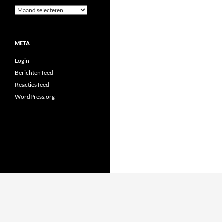
Archieven
META
Login
Berichten feed
Reacties feed
WordPress.org