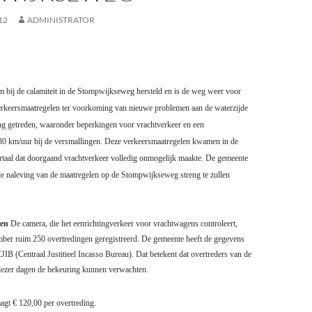
12
ADMINISTRATOR
em bij de calamiteit in de Stompwijkseweg hersteld en is de weg weer voor
erkeersmaatregelen ter voorkoming van nieuwe problemen aan de waterzijde
ing getreden, waaronder beperkingen voor vrachtverkeer en een
0 km/uur bij de versmallingen. Deze verkeersmaatregelen kwamen in de
ortaal dat doorgaand vrachtverkeer volledig onmogelijk maakte. De gemeente
de naleving van de maatregelen op de Stompwijkseweg streng te zullen
gen
De camera, die het eenrichtingverkeer voor vrachtwagens controleert,
ember ruim 250 overtredingen geregistreerd. De gemeente heeft de gegevens
JIB (Centraal Justitieel Incasso Bureau). Dat betekent dat overtreders van de
dezer dagen de bekeuring kunnen verwachten.
agt € 120,00 per overtreding.