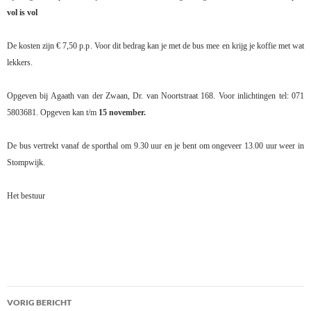
vol is vol
De kosten zijn € 7,50 p.p. Voor dit bedrag kan je met de bus mee en krijg je koffie met wat
lekkers.
Opgeven bij Agaath van der Zwaan, Dr. van Noortstraat 168. Voor inlichtingen tel: 071
5803681. Opgeven kan t/m
15 november.
De bus vertrekt vanaf de sporthal om 9.30 uur en je bent om ongeveer 13.00 uur weer in
Stompwijk.
Het bestuur
Bericht
VORIG BERICHT