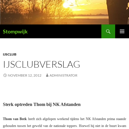
Ga
naar
de
inhoud
Zoeken
Stompwijk
PRIMAI
MENU
IJSCLUB
IJSCLUBVERSLAG
NOVEMBER 12, 2012
ADMINISTRATOR
Sterk optreden Thom bij NK Afstanden
Thom van Beek
heeft zich afgelopen weekend tijdens het NK Afstanden prima staande
gehouden tussen het geweld van de nationale toppers. Hoewel hij niet in de buurt kwam