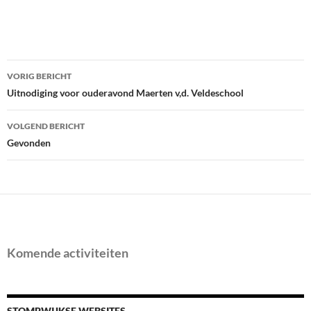
Bericht
VORIG BERICHT
navigatie
Uitnodiging voor ouderavond Maerten v,d. Veldeschool
VOLGEND BERICHT
Gevonden
Komende activiteiten
STOMPWIJKSE WEBSITES