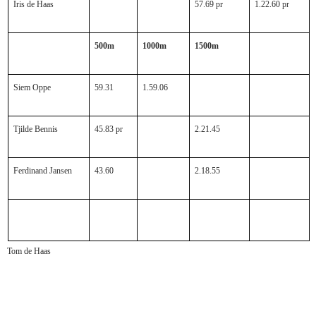
Iris de Haas
57.69 pr
1.22.60 pr
500m
1000m
1500m
Siem Oppe
59.31
1.59.06
Tjilde Bennis
45.83 pr
2.21.45
Ferdinand Jansen
43.60
2.18.55
Tom de Haas