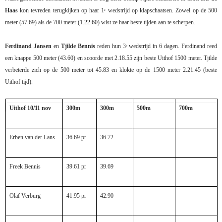
Haas
kon tevreden terugkijken op haar 1
wedstrijd op klapschaatsen. Zowel op de 500
e
meter (57.69) als de 700 meter (1.22.60) wist ze haar beste tijden aan te scherpen.
Ferdinand Jansen
en
Tjilde Bennis
reden hun 3
wedstrijd in 6 dagen. Ferdinand reed
e
een knappe 500 meter (43.60) en scoorde met 2.18.55 zijn beste Uithof 1500 meter. Tjilde
verbeterde zich op de 500 meter tot 45.83 en klokte op de 1500 meter 2.21.45 (beste
Uithof tijd).
Uithof 10/11 nov
300m
300m
500m
700m
Erben van der Lans
36.69 pr
36.72
Freek Bennis
39.61 pr
39.69
Olaf Verburg
41.95 pr
42.90