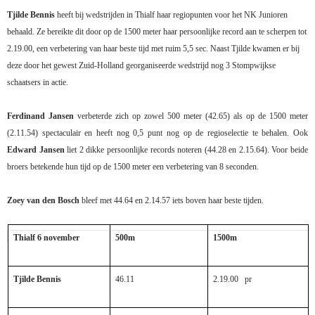
Tjilde Bennis
heeft bij wedstrijden in Thialf haar regiopunten voor het NK Junioren
behaald. Ze bereikte dit door op de 1500 meter haar persoonlijke record aan te scherpen tot
2.19.00, een verbetering van haar beste tijd met ruim 5,5 sec. Naast Tjilde kwamen er bij
deze door het gewest Zuid-Holland georganiseerde wedstrijd nog 3 Stompwijkse
schaatsers in actie.
Ferdinand Jansen
verbeterde zich op zowel 500 meter (42.65) als op de 1500 meter
(2.11.54) spectaculair en heeft nog 0,5 punt nog op de regioselectie te behalen. Ook
Edward Jansen
liet 2 dikke persoonlijke records noteren (44.28 en 2.15.64). Voor beide
broers betekende hun tijd op de 1500 meter een verbetering van 8 seconden.
Zoey van den Bosch
bleef met 44.64 en 2.14.57 iets boven haar beste tijden.
Thialf 6 november
500m
1500m
Tjilde Bennis
46.11
2.19.00
pr