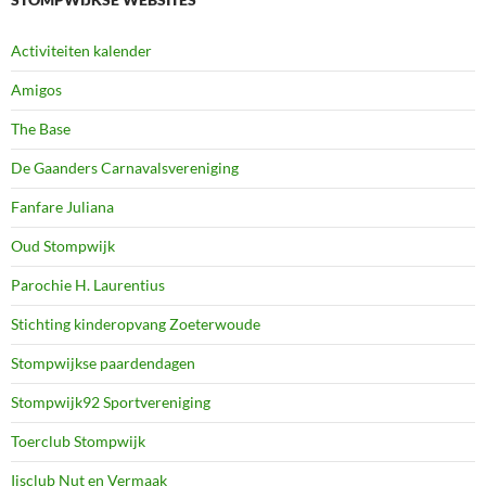
Activiteiten kalender
Amigos
The Base
De Gaanders Carnavalsvereniging
Fanfare Juliana
Oud Stompwijk
Parochie H. Laurentius
Stichting kinderopvang Zoeterwoude
Stompwijkse paardendagen
Stompwijk92 Sportvereniging
Toerclub Stompwijk
Ijsclub Nut en Vermaak