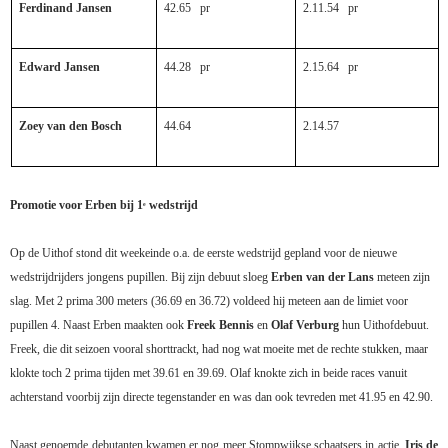
Ferdinand Jansen
42.65
pr
2.11.54
pr
Edward Jansen
44.28
pr
2.15.64
pr
Zoey van den Bosch
44.64
2.14.57
Promotie voor Erben bij 1
wedstrijd
e
Op de Uithof stond dit weekeinde o.a. de eerste wedstrijd gepland voor de nieuwe
wedstrijdrijders jongens pupillen. Bij zijn debuut sloeg
Erben van der Lans
meteen zijn
slag. Met 2 prima 300 meters (36.69 en 36.72) voldeed hij meteen aan de limiet voor
pupillen 4. Naast Erben maakten ook
Freek Bennis
en
Olaf Verburg
hun Uithofdebuut.
Freek, die dit seizoen vooral shorttrackt, had nog wat moeite met de rechte stukken, maar
klokte toch 2 prima tijden met 39.61 en 39.69.
Olaf knokte zich in beide races vanuit
achterstand voorbij zijn directe tegenstander en was dan ook tevreden met 41.95 en 42.90.
Naast genoemde debutanten kwamen er nog meer Stompwijkse schaatsers in actie.
Iris de