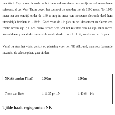
van World Cup tickets, leverde het NK hem wel een nieuw persoonlijk record en een beste
seizoenstijd op.
Voor Thom begon het toernooi op zaterdag met de 1500 meter. Tot 1100
meter zat een eindtijd onder de 1.49 er nog in, maar een moeizame slotronde deed hem
uiteindelijk finishen in 1.49.64. Goed voor de 14
plek in het klassement en slechts een
e
fractie boven zijn p.r.
Een nieuw record was wel het resultaat van na zijn 1000 meter.
Vooral dankzij een sterke eerste volle ronde klokte Thom 1.11.37, goed voor de 15
plek.
e
Vanaf nu staat het vizier gericht op plaatsing voor het NK Allround, waarvoor komende
maanden de selectie plaats gaat vinden.
NK Afstanden Thialf
1000m
1500m
Thom van Beek
1.11.37 pr
15
1.49.64
14e
e
Tjilde haalt regiopunten NK