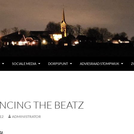
SOCIALE MEDIA
DORPSPUNT
ADVIESRAAD STOMPWIJK
Z
NCING THE BEATZ
12
ADMINISTRATOR
tz