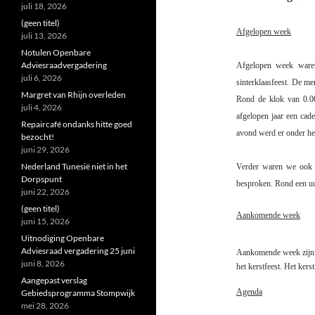
juli 18, 2026
(geen titel)
Afgelopen week
juli 13, 2026
Notulen Openbare
Adviesraadvergadering
Afgelopen week ware
juli 6, 2026
sinterklaasfeest. De m
Margret van Rhijn overleden
Rond de klok van 0.00
juli 4, 2026
afgelopen jaar een cad
Repaircafé ondanks hitte goed
avond werd er onder het
bezocht!
juni 29, 2026
Nederland Tunesië niet in het
Verder waren we ook 
Dorpspunt
besproken. Rond een uu
juni 22, 2026
(geen titel)
Aankomende week
juni 15, 2026
Uitnodiging Openbare
Adviesraad vergadering 25 juni
Aankomende week zijn 
juni 8, 2026
het kerstfeest. Het kers
Aangepast verslag
Agenda
Gebiedsprogramma Stompwijk
mei 28, 2026