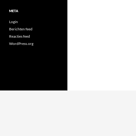
META
Login
Berichten feed
Reacties feed
WordPress.org