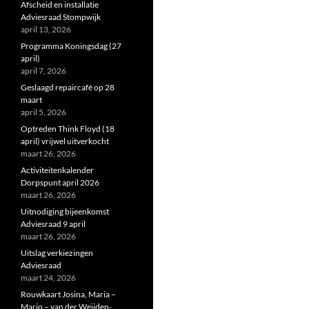
Afscheid en installatie
Adviesraad Stompwijk
april 13, 2026
Programma Koningsdag (27
april)
april 7, 2026
Geslaagd repaircafé op 28
maart
april 5, 2026
Optreden Think Floyd (18
april) vrijwel uitverkocht
maart 26, 2026
Activiteitenkalender
Dorpspunt april 2026
maart 26, 2026
Uitnodiging bijeenkomst
Adviesraad 9 april
maart 26, 2026
Uitslag verkiezingen
Adviesraad
maart 24, 2026
Rouwkaart Josina, Maria –
Marjo – van der Weijden-