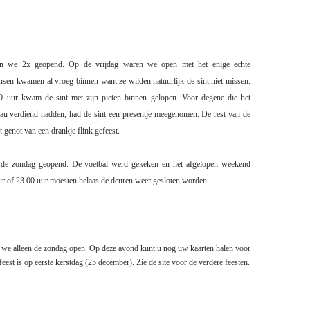
n we 2x geopend. Op de vrijdag waren we open met het enige echte
ensen kwamen al vroeg binnen want ze wilden natuurlijk de sint niet missen.
 uur kwam de sint met zijn pieten binnen gelopen. Voor degene die het
eau verdiend hadden, had de sint een presentje meegenomen. De rest van de
 genot van een drankje flink gefeest.
de zondag geopend. De voetbal werd gekeken en het afgelopen weekend
r of 23.00 uur moesten helaas de deuren weer gesloten worden.
we alleen de zondag open. Op deze avond kunt u nog uw kaarten halen voor
tfeest is op eerste kerstdag (25 december). Zie de site voor de verdere feesten.