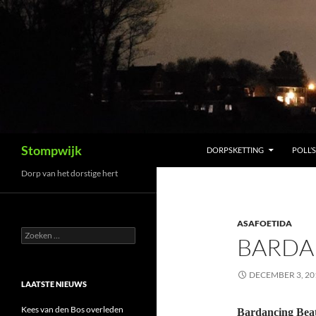
Ga
naar
de
inhoud
Zoeken
Stompwijk
DORPSKETTING
POLL’S
Dorp van het dorstige hert
ASAFOETIDA
Zoeken
BARDA
naar:
DECEMBER 3, 20
LAATSTE NIEUWS
Kees van den Bos overleden
Bardancing Bea