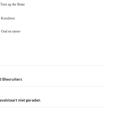
Turn up the Beatz
 Kerstfeest
r
Oud en nieuw
d Blesruiters
valstaart niet geraden