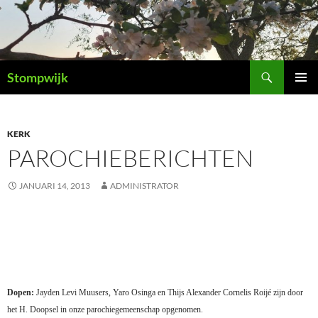
Ga
naar
de
inhoud
Zoeken
Stompwijk
PRIMAI
MENU
KERK
PAROCHIEBERICHTEN
JANUARI 14, 2013
ADMINISTRATOR
Dopen:
Jayden Levi Muusers, Yaro Osinga en Thijs Alexander Cornelis Roijé zijn door
het H. Doopsel in onze parochiegemeenschap opgenomen.