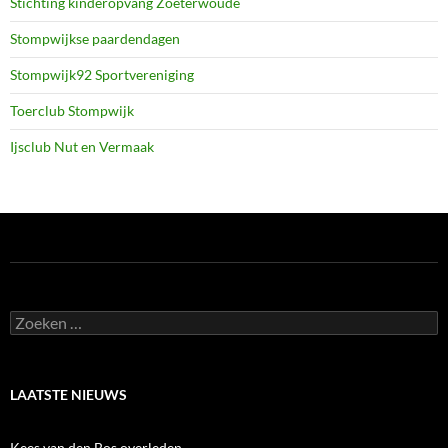
Stichting kinderopvang Zoeterwoude
Stompwijkse paardendagen
Stompwijk92 Sportvereniging
Toerclub Stompwijk
Ijsclub Nut en Vermaak
Zoeken
naar:
LAATSTE NIEUWS
Kees van den Bos overleden