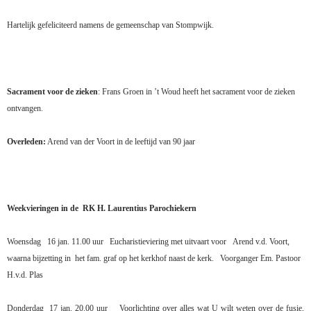
Hartelijk gefeliciteerd namens de gemeenschap van Stompwijk.
Sacrament voor de zieken
: Frans Groen in ’t Woud heeft het sacrament voor de zieken
ontvangen.
Overleden:
Arend van der Voort in de leeftijd van 90 jaar
Weekvieringen in de
RK H. Laurentius Parochiekern
Woensdag
16 jan. 11.00 uur
Eucharistieviering met uitvaart voor
Arend v.d. Voort,
waarna bijzetting in
het fam. graf op het kerkhof naast de kerk.
Voorganger Em. Pastoor
H.v.d. Plas
Donderdag
17 jan. 20.00 uur
Voorlichting over alles wat U wilt weten over
de fusie,