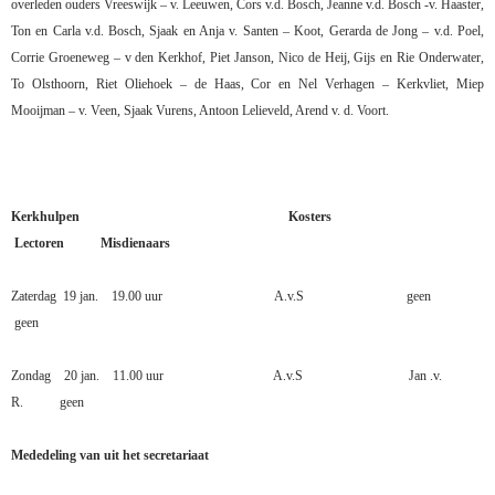
overleden ouders Vreeswijk – v. Leeuwen, Cors v.d. Bosch, Jeanne v.d. Bosch -v. Haaster,
Ton en Carla v.d. Bosch, Sjaak en Anja v. Santen – Koot, Gerarda de Jong – v.d. Poel,
Corrie Groeneweg – v den Kerkhof, Piet Janson, Nico de Heij, Gijs en Rie Onderwater,
To Olsthoorn, Riet Oliehoek – de Haas, Cor en Nel Verhagen – Kerkvliet, Miep
Mooijman – v. Veen, Sjaak Vurens, Antoon Lelieveld, Arend v. d. Voort.
Kerkhulpen
Kosters
Lectoren
Misdienaars
Zaterdag
19 jan.
19.00 uur
A.v.S
geen
geen
Zondag
20 jan.
11.00 uur
A.v.S
Jan .v.
R.
geen
Mededeling van uit het secretariaat