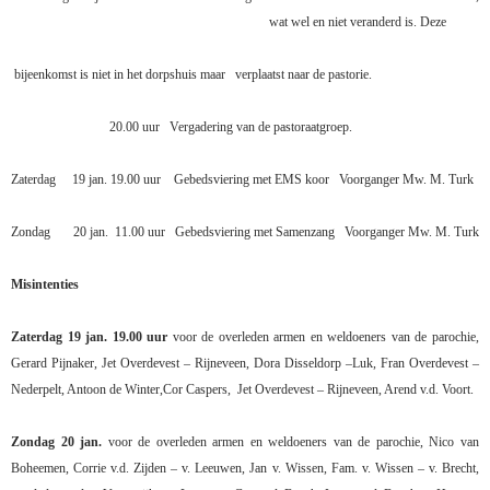
wat wel en niet veranderd is. Deze
bijeenkomst is niet in het dorpshuis maar
verplaatst naar de pastorie.
20.00 uur
Vergadering van de pastoraatgroep.
Zaterdag
19 jan. 19.00 uur
Gebedsviering met EMS koor
Voorganger Mw. M. Turk
Zondag
20 jan.
11.00 uur
Gebedsviering met Samenzang
Voorganger Mw. M. Turk
Misintenties
Zaterdag 19 jan. 19.00 uur
voor de overleden armen en weldoeners van de parochie,
Gerard Pijnaker, Jet Overdevest – Rijneveen, Dora Disseldorp –Luk, Fran Overdevest –
Nederpelt, Antoon de Winter,Cor Caspers,
Jet Overdevest – Rijneveen, Arend v.d. Voort.
Zondag 20 jan.
voor de overleden armen en weldoeners van de parochie,
Nico van
Boheemen, Corrie v.d. Zijden – v. Leeuwen, Jan v. Wissen, Fam. v. Wissen – v. Brecht,