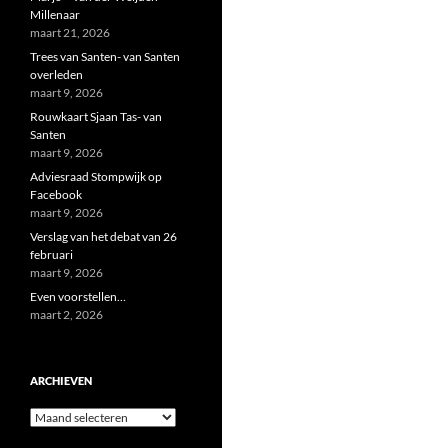
Millenaar
maart 21, 2026
Trees van Santen- van Santen
overleden
maart 9, 2026
Rouwkaart Sjaan Tas- van
Santen
maart 9, 2026
Adviesraad Stompwijk op
Facebook
maart 9, 2026
Verslag van het debat van 26
februari
maart 9, 2026
Even voorstellen…
maart 2, 2026
ARCHIEVEN
Archieven