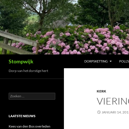
Ga
naar
de
inhoud
Zoeken
Stompwijk
DORPSKETTING
POLL’S
Dorp van het dorstige hert
KERK
Zoeken
VIERIN
naar:
JANUARI 14, 201
LAATSTE NIEUWS
Kees van den Bos overleden