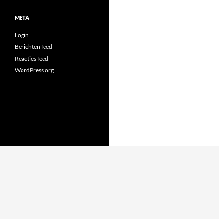
META
Login
Berichten feed
Reacties feed
WordPress.org