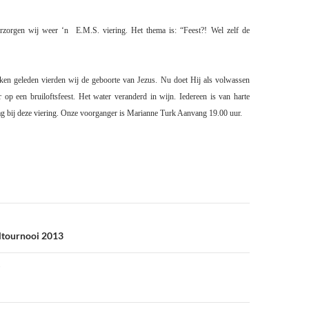
erzorgen wij weer ‘n
E.M.S. viering. Het thema is: “Feest?! Wel zelf de
en geleden vierden wij de geboorte van Jezus. Nu doet Hij als volwassen
 op een bruiloftsfeest. Het water veranderd in wijn. Iedereen is van harte
ag bij deze viering. Onze voorganger is Marianne Turk Aanvang 19.00 uur.
ltournooi 2013