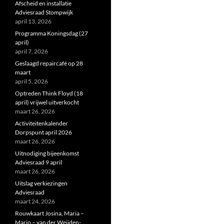
Afscheid en installatie
Adviesraad Stompwijk
april 13, 2026
Programma Koningsdag (27
april)
april 7, 2026
Geslaagd repaircafé op 28
maart
april 5, 2026
Optreden Think Floyd (18
april) vrijwel uitverkocht
maart 26, 2026
Activiteitenkalender
Dorpspunt april 2026
maart 26, 2026
Uitnodiging bijeenkomst
Adviesraad 9 april
maart 26, 2026
Uitslag verkiezingen
Adviesraad
maart 24, 2026
Rouwkaart Josina, Maria –
Marjo – van der Weijden-