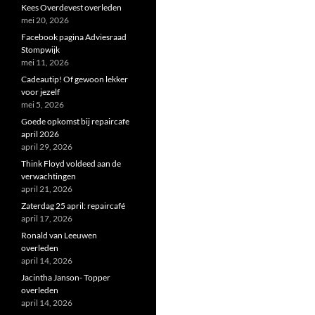
Kees Overdevest overleden
mei 20, 2026
Facebook pagina Adviesraad
Stompwijk
mei 11, 2026
Cadeautip! Of gewoon lekker
voor jezelf
mei 5, 2026
Goede opkomst bij repaircafe
april 2026
april 29, 2026
Think Floyd voldeed aan de
verwachtingen
april 21, 2026
Zaterdag 25 april: repaircafé
april 17, 2026
Ronald van Leeuwen
overleden
april 14, 2026
Jacintha Janson- Topper
overleden
april 14, 2026