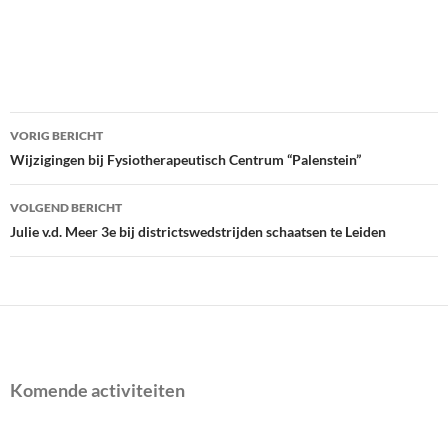
Bericht
VORIG BERICHT
navigatie
Wijzigingen bij Fysiotherapeutisch Centrum “Palenstein”
VOLGEND BERICHT
Julie v.d. Meer 3e bij districtswedstrijden schaatsen te Leiden
Komende activiteiten