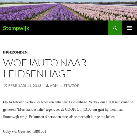
Ga
naar
de
Zoeken
inhoud
Stompwijk
PRIMAI
MENU
INGEZONDEN
WOEJAUTO NAAR
LEIDSENHAGE
FEBRUARI 11, 2013
ADMINISTRATOR
Op 14 februari vertrekt er weer een auto naar Leidsenhage.
Vertrek om 10.00 uur vanaf de
gewezen “Meerlaanbushalte” tegenover
de COOP. Om 13.00 uur gaat hij weer naar
Stompwijk terug.
Er kunnen 4 personen mee,
als je mee wilt kun je mij bellen.
Coby v.d. Geest tel.: 5801561