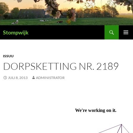
Ga
naar
de
inhoud
Zoeken
Stompwijk
PRIMAI
MENU
ISSUU
DORPSKETTING NR. 2189
JULI 8, 2013
ADMINISTRATOR