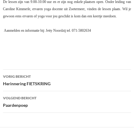
De lessen zijn van 9.00-10.00 uur en er zijn nog enkele plaatsen open. Onder leiding van
Caroline Kimmerle, ervaren yoga docente uit Zoetermeer, vinden de lessen plaats. Wil je
gewoon eens ervaren of yoga voor jou geschikt is kom dan een keertje meedoen.
Aanmelden en informatie bij: Jetty Noordzij tel. 071-5802634
Bericht
VORIG BERICHT
navigatie
Herinnering FIETSKRING
VOLGEND BERICHT
Paardenpoep