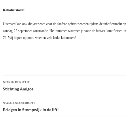
Rabofietstocht
Uiteraard kan ook dit jaar weer voor de fanfare gefietst worden tijdens de rabofietstocht op
zondag 22 september aanstaande. Het nummer waarmee je voor de fanfare kunt fietsen in
76. Wij hopen op mooi weer en vele leuke kilometers!
Bericht
VORIG BERICHT
navigatie
Stichting Amigos
VOLGEND BERICHT
Bridgen in Stompwijk in de lift!