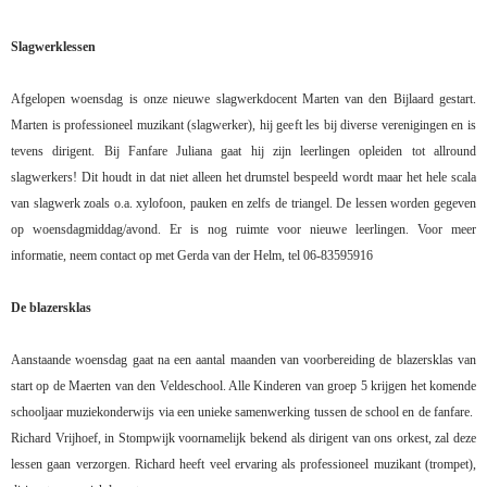
Slagwerklessen
Afgelopen woensdag is onze nieuwe slagwerkdocent Marten van den Bijlaard gestart.
Marten is professioneel muzikant (slagwerker), hij geeft les bij diverse verenigingen en is
tevens dirigent. Bij Fanfare Juliana gaat hij zijn leerlingen opleiden tot allround
slagwerkers! Dit houdt in dat niet alleen het drumstel bespeeld wordt maar het hele scala
van slagwerk zoals o.a. xylofoon, pauken en zelfs de triangel. De lessen worden gegeven
op woensdagmiddag/avond. Er is nog ruimte voor nieuwe leerlingen. Voor meer
informatie, neem contact op met Gerda van der Helm, tel 06-83595916
De blazersklas
Aanstaande woensdag gaat na een aantal maanden van voorbereiding de blazersklas van
start op de Maerten van den Veldeschool. Alle Kinderen van groep 5 krijgen het komende
schooljaar muziekonderwijs via een unieke samenwerking tussen de school en de fanfare.
Richard Vrijhoef, in Stompwijk voornamelijk bekend als dirigent van ons orkest, zal deze
lessen gaan verzorgen. Richard heeft veel ervaring als professioneel muzikant (trompet),