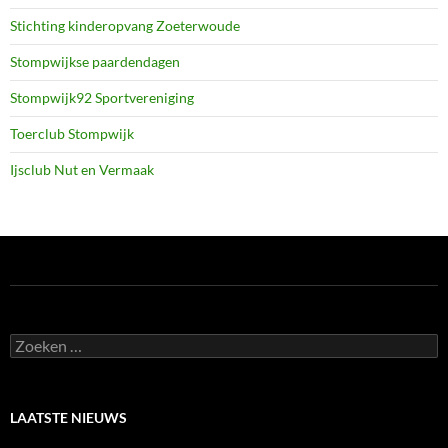
Stichting kinderopvang Zoeterwoude
Stompwijkse paardendagen
Stompwijk92 Sportvereniging
Toerclub Stompwijk
Ijsclub Nut en Vermaak
Zoeken
naar:
LAATSTE NIEUWS