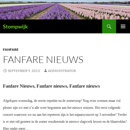
Ga
naar
de
Zoeken
inhoud
Stompwijk
PRIMAI
MENU
FANFARE
FANFARE NIEUWS
SEPTEMBER 9, 2013
ADMINISTRATOR
Fanfare Nieuws, Fanfare nieuws, Fanfare nieuws
Afgelopen woensdag, de eerste repetitie na de zomerstop! Nog even wennen maar vol
plezier zijn we met z’n alle weer begonnen aan het nieuwe seizoen. Het eerst volgende
concert waarvoor we nu aan het repeteren zijn is het najaarsconcert op 3 november! Verder
is er niet stil gezeten in de zomer resulterende in nieuwe slagwerk lessen en de blazersklas!
Hier onder meer…