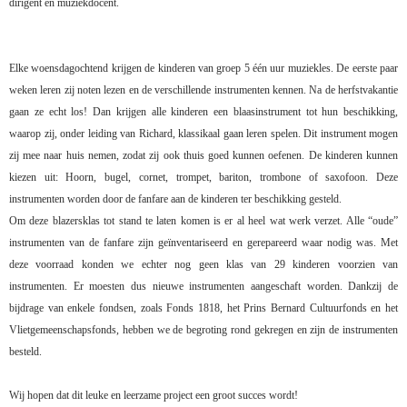
dirigent en muziekdocent.
Elke woensdagochtend krijgen de kinderen van groep 5 één uur muziekles. De eerste paar
weken leren zij noten lezen en de verschillende instrumenten kennen. Na de herfstvakantie
gaan ze echt los! Dan krijgen alle kinderen een blaasinstrument tot hun beschikking,
waarop zij, onder leiding van Richard, klassikaal gaan leren spelen. Dit instrument mogen
zij mee naar huis nemen, zodat zij ook thuis goed kunnen oefenen. De kinderen kunnen
kiezen uit: Hoorn, bugel, cornet, trompet, bariton, trombone of saxofoon. Deze
instrumenten worden door de fanfare aan de kinderen ter beschikking gesteld.
Om deze blazersklas tot stand te laten komen is er al heel wat werk verzet. Alle “oude”
instrumenten van de fanfare zijn geïnventariseerd en gerepareerd waar nodig was. Met
deze voorraad konden we echter nog geen klas van 29 kinderen voorzien van
instrumenten. Er moesten dus nieuwe instrumenten aangeschaft worden. Dankzij de
bijdrage van enkele fondsen, zoals Fonds 1818, het Prins Bernard Cultuurfonds en het
Vlietgemeenschapsfonds, hebben we de begroting rond gekregen en zijn de instrumenten
besteld.
Wij hopen dat dit leuke en leerzame project een groot succes wordt!