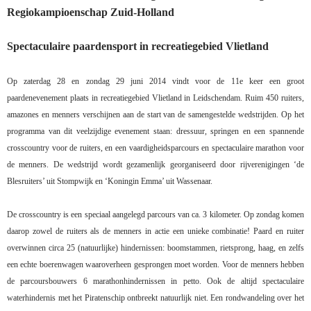
Regiokampioenschap Zuid-Holland
Spectaculaire paardensport in recreatiegebied Vlietland
Op zaterdag 28 en zondag 29 juni 2014 vindt voor de 11e keer een groot
paardenevenement plaats in recreatiegebied Vlietland in Leidschendam. Ruim 450 ruiters,
amazones en menners verschijnen aan de start van de samengestelde wedstrijden. Op het
programma van dit veelzijdige evenement staan: dressuur, springen en een spannende
crosscountry voor de ruiters, en een vaardigheidsparcours en spectaculaire marathon voor
de menners. De wedstrijd wordt gezamenlijk georganiseerd door rijverenigingen ‘de
Blesruiters’ uit Stompwijk en ‘Koningin Emma’ uit Wassenaar.
De crosscountry is een speciaal aangelegd parcours van ca. 3 kilometer. Op zondag komen
daarop zowel de ruiters als de menners in actie een unieke combinatie! Paard en ruiter
overwinnen circa 25 (natuurlijke) hindernissen: boomstammen, rietsprong, haag, en zelfs
een echte boerenwagen waaroverheen gesprongen moet worden. Voor de menners hebben
de parcoursbouwers 6 marathonhindernissen in petto. Ook de altijd spectaculaire
waterhindernis met het Piratenschip ontbreekt natuurlijk niet. Een rondwandeling over het