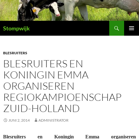
Ga
naar
de
Zoeken
inhoud
Stompwijk
PRIMAI
MENU
BLESRUITERS
BLESRUITERS EN
KONINGIN EMMA
ORGANISEREN
REGIOKAMPIOENSCHAP
ZUID-HOLLAND
JUNI 2, 2014
ADMINISTRATOR
Blesruiters en Koningin Emma organiseren