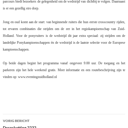
parcours biedt bezoekers de gelegenheid om de wedstrijd van dichtbij te volgen. Daarnaast
is er een gezellig stro dorp.
Jong en oud komt aan de start: van beginnende ruiters die hun eerste crosscountry rijden,
tot ervaren combinaties die strijden om de eer in het regiokampioenschap van Zuid-
Holland. Voor de ponyruiters is de wedstrijd dit jaar extra speciaal: zij strijden om de
landelijke Ponykampioenschappen én de wedstrijd is de laatste selectie voor de Europese
kampioenschappen.
Op beide dagen begint het programma vanaf ongeveer 9.00 uur. De toegang en het
parkeren zijn het hele weekend gratis. Meer informatie en een routebeschrijving zijn te
vinden op: www.eventingzuidholland.nl
Bericht
VORIG BERICHT
Dorpsketting 2232