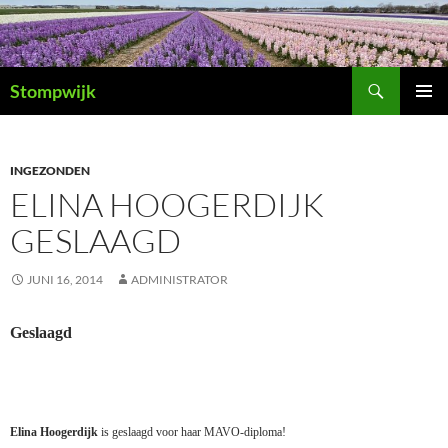
Ga
naar
de
Zoeken
inhoud
Stompwijk
PRIMAI
MENU
INGEZONDEN
ELINA HOOGERDIJK
GESLAAGD
JUNI 16, 2014
ADMINISTRATOR
Geslaagd
Elina Hoogerdijk
is geslaagd voor haar MAVO-diploma!