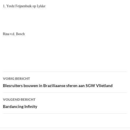
1. Yoshi Feijnenbuik op Lykke
Rina v.d. Bosch
Bericht
VORIG BERICHT
navigatie
Blesruiters bouwen in Braziliaanse sferen aan SGW Vlietland
VOLGEND BERICHT
Bardancing Infinity