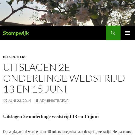
Ga
naar
de
inhoud
Zoeken
Stompwijk
PRIMAI
MENU
BLESRUITERS
UITSLAGEN 2E
ONDERLINGE WEDSTRIJD
13 EN 15 JUNI
JUNI 23, 2014
ADMINISTRATOR
Uitslagen 2e onderlinge wedstrijd 13 en 15 juni
Op vrijdagavond werd er door 18 ruiters meegedaan aan de springwedstrijd. Het parcours