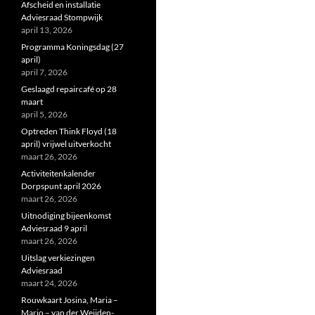
Afscheid en installatie
Adviesraad Stompwijk
april 13, 2026
Programma Koningsdag (27
april)
april 7, 2026
Geslaagd repaircafé op 28
maart
april 5, 2026
Optreden Think Floyd (18
april) vrijwel uitverkocht
maart 26, 2026
Activiteitenkalender
Dorpspunt april 2026
maart 26, 2026
Uitnodiging bijeenkomst
Adviesraad 9 april
maart 26, 2026
Uitslag verkiezingen
Adviesraad
maart 24, 2026
Rouwkaart Josina, Maria –
Marjo – van der Weijden-