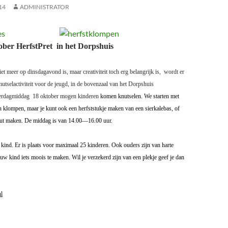
14
ADMINISTRATOR
ober HerfstPret
in het Dorpshuis
 meer op dinsdagavond is, maar creativiteit toch erg belangrijk is,
wordt er
nutselactiviteit voor de jeugd, in de bovenzaal van het Dorpshuis
terdagmiddag
18 oktober mogen kinderen
komen knutselen. We starten met
 klompen, maar je kunt ook een herfststukje maken van een sierkalebas, of
ut maken. De middag is van 14.00—16.00 uur.
r kind. Er is plaats voor maximaal 25 kinderen. Ook ouders zijn van harte
 kind iets moois te maken. Wil je verzekerd zijn van een plekje geef je dan
l