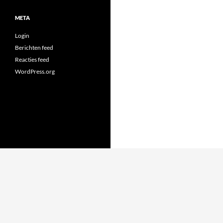
META
Login
Berichten feed
Reacties feed
WordPress.org