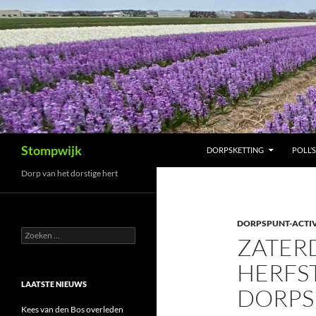
Ga
naar
de
inhoud
Zoeken
Stompwijk
DORPSKETTING
POLL’S
Dorp van het dorstige hert
DORPSPUNT-ACTIV
Zoeken
ZATER
naar:
HERFST
LAATSTE NIEUWS
DORPS
Kees van den Bos overleden