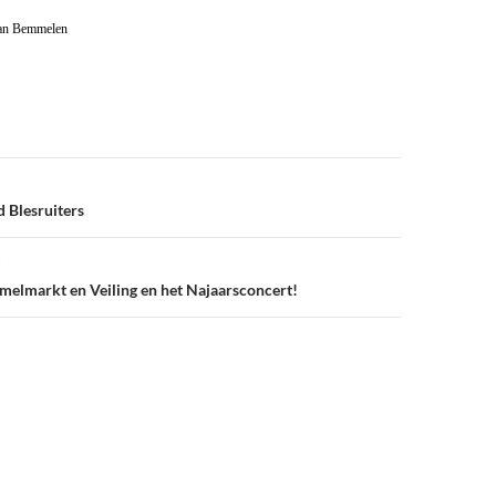
van Bemmelen
d Blesruiters
elmarkt en Veiling en het Najaarsconcert!