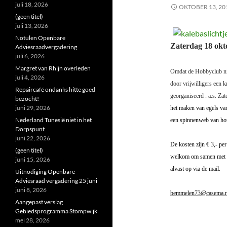
juli 18, 2026
OKTOBER 13, 20
(geen titel)
juli 13, 2026
Notulen Openbare
Zaterdag
18 okt
Adviesraadvergadering
juli 6, 2026
Margret van Rhijn overleden
Omdat de Hobbyclub niet
juli 4, 2026
door vrijwilligers een k
Repaircafé ondanks hitte goed
georganiseerd . a.s. Za
bezocht!
juni 29, 2026
het maken van egels van
Nederland Tunesië niet in het
een spinnenweb van ho
Dorpspunt
juni 22, 2026
De kosten zijn
€ 3,- pe
(geen titel)
welkom om samen met uw
juni 15, 2026
alvast op via de mail.
Uitnodiging Openbare
Adviesraad vergadering 25 juni
juni 8, 2026
bemmelen73@casema.n
Aangepast verslag
Gebiedsprogramma Stompwijk
mei 28, 2026