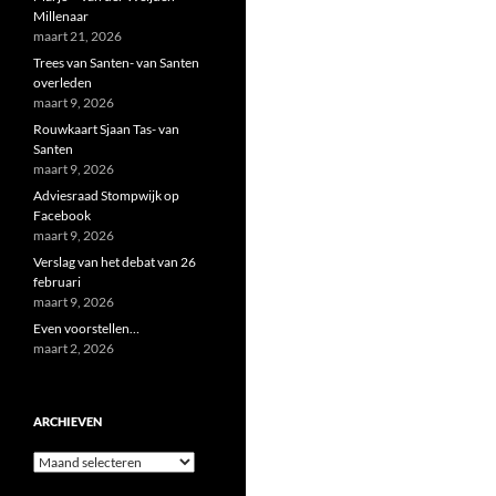
Millenaar
maart 21, 2026
Trees van Santen- van Santen
overleden
maart 9, 2026
Rouwkaart Sjaan Tas- van
Santen
maart 9, 2026
Adviesraad Stompwijk op
Facebook
maart 9, 2026
Verslag van het debat van 26
februari
maart 9, 2026
Even voorstellen…
maart 2, 2026
ARCHIEVEN
Archieven