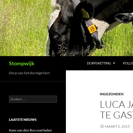
Ga
naar
de
inhoud
Zoeken
Stompwijk
DORPSKETTING
POLL’S
Dorp van het dorstige hert
INGEZONDEN
Zoeken
LUCA 
naar:
TE GAS
LAATSTE NIEUWS
MAART 2, 2015
Kees van den Bos overleden