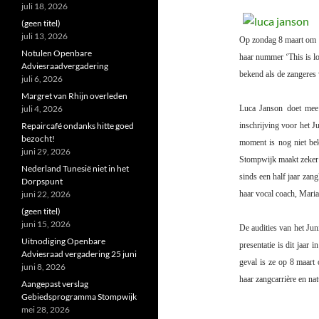
juli 18, 2026
(geen titel)
juli 13, 2026
Op zondag 8 maart om 1
Notulen Openbare
haar nummer ‘This is l
Adviesraadvergadering
bekend als de zangeres
juli 6, 2026
Margret van Rhijn overleden
juli 4, 2026
Luca Janson doet mee m
Repaircafé ondanks hitte goed
inschrijving voor het J
bezocht!
moment is nog niet be
juni 29, 2026
Stompwijk maakt zeker k
Nederland Tunesië niet in het
sinds een half jaar zan
Dorpspunt
juni 22, 2026
haar vocal coach, Maria
(geen titel)
juni 15, 2026
De audities van het Jun
Uitnodiging Openbare
presentatie is dit jaar
Adviesraad vergadering 25 juni
geval is ze op 8 maart
juni 8, 2026
haar zangcarrière en nat
Aangepast verslag
Gebiedsprogramma Stompwijk
mei 28, 2026