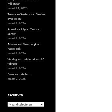
Millenaar
maart 21, 2026
Trees van Santen- van Santen
overleden
maart 9, 2026
Rouwkaart Sjaan Tas- van
Santen
maart 9, 2026
Adviesraad Stompwijk op
Facebook
maart 9, 2026
Verslag van het debat van 26
februari
maart 9, 2026
Even voorstellen…
maart 2, 2026
ARCHIEVEN
Archieven