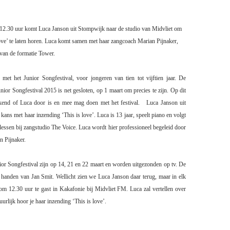
2.30 uur komt Luca Janson uit Stompwijk naar de studio van Midvliet om
ove’ te laten horen. Luca komt samen met haar zangcoach Marian Pijnaker,
 van de formatie Tower.
et het Junior Songfestival, voor jongeren van tien tot vijftien jaar. De
unior Songfestival 2015 is net gesloten, op 1 maart om precies te zijn. Op dit
kend of Luca door is en mee mag doen met het festival.
Luca Janson uit
ans met haar inzending ‘This is love’. Luca is 13 jaar, speelt piano en volgt
glessen bij zangstudio The Voice. Luca wordt hier professioneel begeleid door
n Pijnaker.
ior Songfestival zijn op 14, 21 en 22 maart en worden uitgezonden op tv. De
 in handen van Jan Smit. Wellicht zien we Luca Janson daar terug, maar in elk
 om 12.30 uur te gast in Kakafonie bij Midvliet FM. Luca zal vertellen over
uurlijk hoor je haar inzending ‘This is love’.