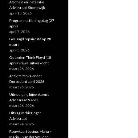
Afscheid en installatie
Adviesraad Stompwijk
april 13, 2026
Programma Koningsdag (27
april)
april 7, 2026
Geslaagd repaircafé op 28
maart
april 5, 2026
Optreden Think Floyd (18
april) vrijwel uitverkocht
maart 26, 2026
Activiteitenkalender
Dorpspunt april 2026
maart 26, 2026
Uitnodiging bijeenkomst
Adviesraad 9 april
maart 26, 2026
Uitslag verkiezingen
Adviesraad
maart 24, 2026
Rouwkaart Josina, Maria –
Marjo – van der Weijden-