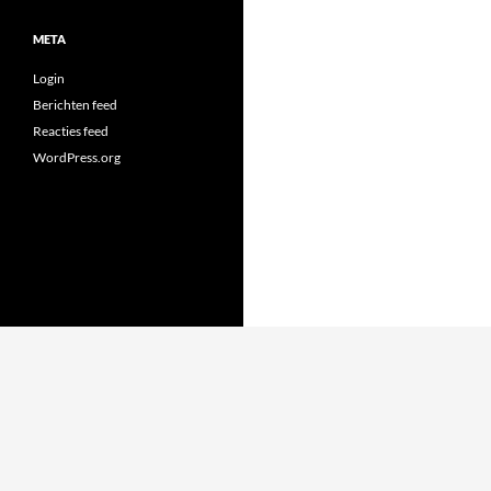
META
Login
Berichten feed
Reacties feed
WordPress.org