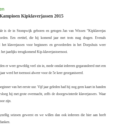
 Kampioen Kipklaverjassen 2015
ale is de in Stompwijk geboren en getogen Jan van Wissen “Kipklaverjas
den. Een eretitel, die hij komend jaar met trots mag dragen. Evenals
 het klaverjassen voor beginners en gevorderden in het Dorpshuis weer
t het jaarlijks terugkomend Kip-klaverjastoernooi.
den er weer geweldig veel zin in, mede omdat iedereen gegarandeerd met een
t jaar werd het toernooi alweer voor de 5e keer georganiseerd.
eginner van het eerste uur. Vijf jaar geleden had hij nog geen kaart in handen
rsloeg hij met grote overmacht, zelfs de doorgewinterde klaverjassers. Waar
oor zijn.
ezellig seizoen geweest en we willen dan ook iedereen die hier aan heeft
edanken.