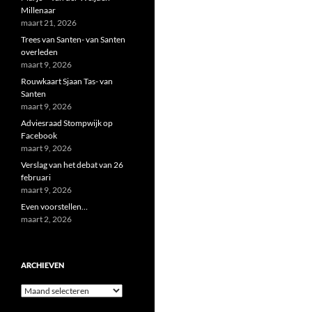
Millenaar
maart 21, 2026
Trees van Santen- van Santen
overleden
maart 9, 2026
Rouwkaart Sjaan Tas- van
Santen
maart 9, 2026
Adviesraad Stompwijk op
Facebook
maart 9, 2026
Verslag van het debat van 26
februari
maart 9, 2026
Even voorstellen…
maart 2, 2026
ARCHIEVEN
Archieven