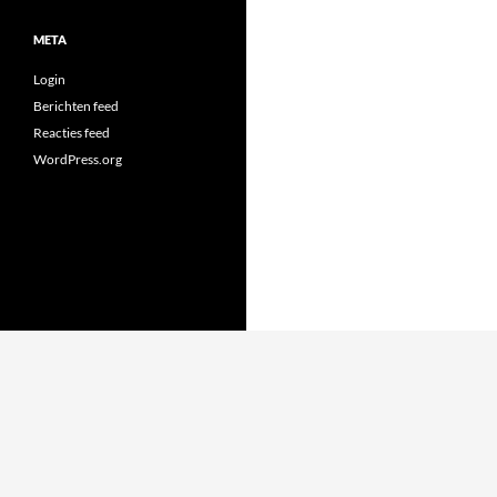
META
Login
Berichten feed
Reacties feed
WordPress.org