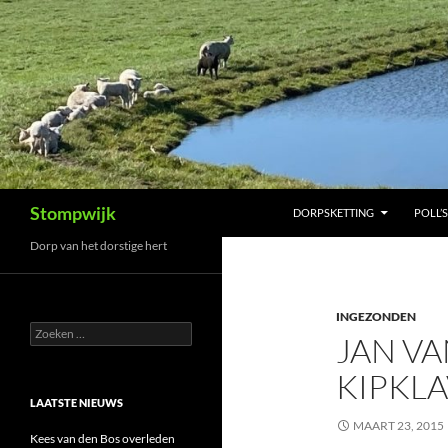
Ga
naar
de
inhoud
Zoeken
Stompwijk
DORPSKETTING
POLL’S
Dorp van het dorstige hert
INGEZONDEN
Zoeken
JAN V
naar:
KIPKLA
LAATSTE NIEUWS
MAART 23, 2015
Kees van den Bos overleden