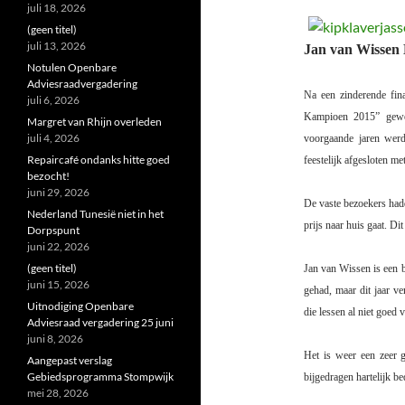
juli 18, 2026
(geen titel)
juli 13, 2026
Jan van Wissen
Notulen Openbare
Adviesraadvergadering
Na een zinderende fin
juli 6, 2026
Kampioen 2015” gewor
Margret van Rhijn overleden
juli 4, 2026
voorgaande jaren werd
Repaircafé ondanks hitte goed
feestelijk afgesloten me
bezocht!
juni 29, 2026
De vaste bezoekers had
Nederland Tunesië niet in het
prijs naar huis gaat. Di
Dorpspunt
juni 22, 2026
(geen titel)
Jan van Wissen is een b
juni 15, 2026
gehad, maar dit jaar ve
Uitnodiging Openbare
die lessen al niet goed v
Adviesraad vergadering 25 juni
juni 8, 2026
Het is weer een zeer g
Aangepast verslag
Gebiedsprogramma Stompwijk
bijgedragen hartelijk b
mei 28, 2026