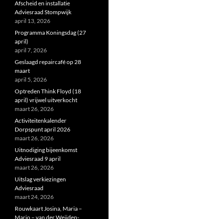
Afscheid en installatie
Adviesraad Stompwijk
april 13, 2026
Programma Koningsdag (27
april)
april 7, 2026
Geslaagd repaircafé op 28
maart
april 5, 2026
Optreden Think Floyd (18
april) vrijwel uitverkocht
maart 26, 2026
Activiteitenkalender
Dorpspunt april 2026
maart 26, 2026
Uitnodiging bijeenkomst
Adviesraad 9 april
maart 26, 2026
Uitslag verkiezingen
Adviesraad
maart 24, 2026
Rouwkaart Josina, Maria –
Marjo – van der Weijden-