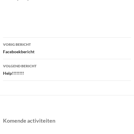
Bericht
VORIG BERICHT
navigatie
Faceboekbericht
VOLGEND BERICHT
Help!!!!!!!!
Komende activiteiten