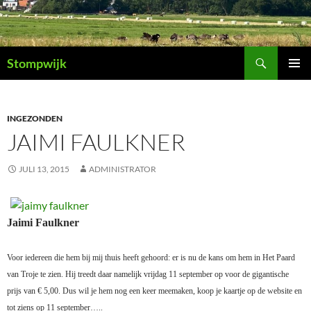
Ga
naar
de
Zoeken
inhoud
Stompwijk
PRIMAI
MENU
INGEZONDEN
JAIMI FAULKNER
JULI 13, 2015
ADMINISTRATOR
Jaimi Faulkner
Voor iedereen die hem bij mij thuis heeft gehoord: er is nu de kans om hem in Het Paard
van Troje te zien. Hij treedt daar namelijk vrijdag 11 september op voor de gigantische
prijs van € 5,00. Dus wil je hem nog een keer meemaken, koop je kaartje op de website en
tot ziens op 11 september…..