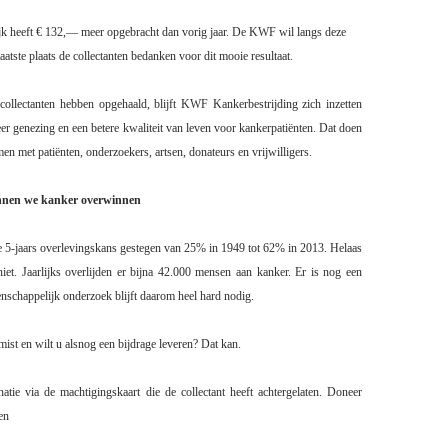
jk heeft € 132,— meer opgebracht dan vorig jaar. De KWF wil langs deze
laatste plaats de collectanten bedanken voor dit mooie resultaat.
collectanten hebben opgehaald, blijft KWF Kankerbestrijding zich inzetten
r genezing en een betere kwaliteit van leven voor kankerpatiënten. Dat doen
men met patiënten, onderzoekers, artsen, donateurs en vrijwilligers.
nen we kanker overwinnen
e 5-jaars overlevingskans gestegen van 25% in 1949 tot 62% in 2013. Helaas
niet. Jaarlijks overlijden er bijna 42.000 mensen aan kanker. Er is nog een
nschappelijk onderzoek blijft daarom heel hard nodig.
emist en wilt u alsnog een bijdrage leveren? Dat kan.
tie via de machtigingskaart die de collectant heeft achtergelaten. Doneer
en