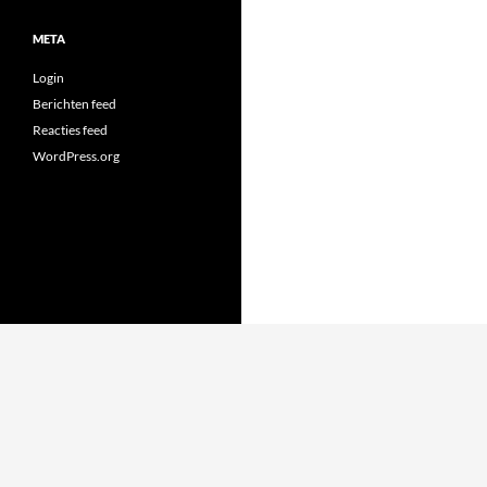
META
Login
Berichten feed
Reacties feed
WordPress.org