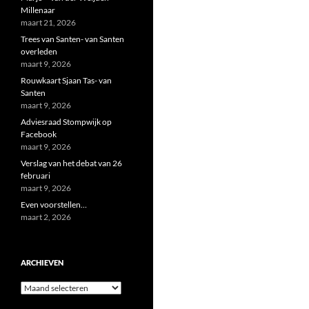
Millenaar
maart 21, 2026
Trees van Santen- van Santen
overleden
maart 9, 2026
Rouwkaart Sjaan Tas- van
Santen
maart 9, 2026
Adviesraad Stompwijk op
Facebook
maart 9, 2026
Verslag van het debat van 26
februari
maart 9, 2026
Even voorstellen…
maart 2, 2026
ARCHIEVEN
Archieven