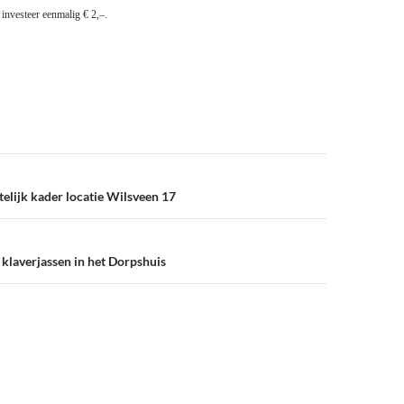
 investeer eenmalig € 2,–.
elijk kader locatie Wilsveen 17
 klaverjassen in het Dorpshuis