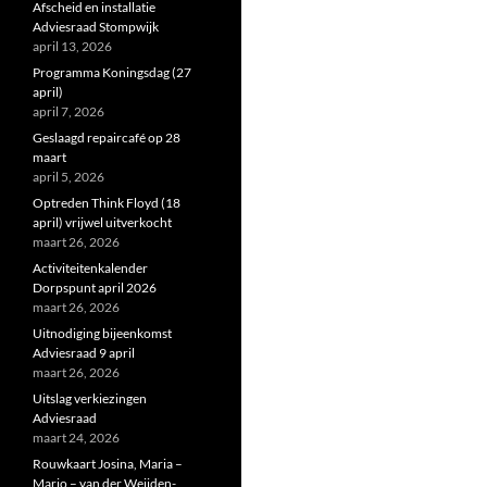
Afscheid en installatie
Adviesraad Stompwijk
april 13, 2026
Programma Koningsdag (27
april)
april 7, 2026
Geslaagd repaircafé op 28
maart
april 5, 2026
Optreden Think Floyd (18
april) vrijwel uitverkocht
maart 26, 2026
Activiteitenkalender
Dorpspunt april 2026
maart 26, 2026
Uitnodiging bijeenkomst
Adviesraad 9 april
maart 26, 2026
Uitslag verkiezingen
Adviesraad
maart 24, 2026
Rouwkaart Josina, Maria –
Marjo – van der Weijden-