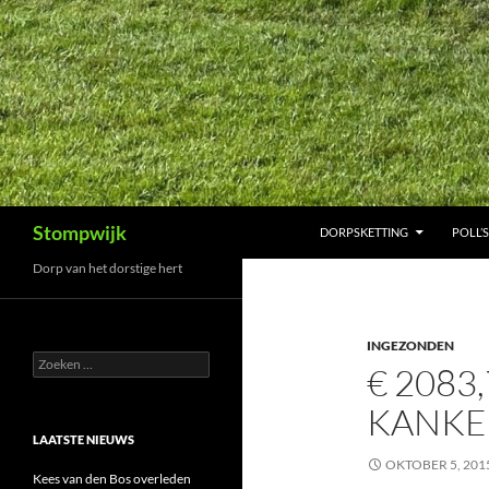
Ga
naar
de
inhoud
Zoeken
Stompwijk
DORPSKETTING
POLL’S
Dorp van het dorstige hert
INGEZONDEN
Zoeken
€ 2083
naar:
KANKE
LAATSTE NIEUWS
OKTOBER 5, 201
Kees van den Bos overleden