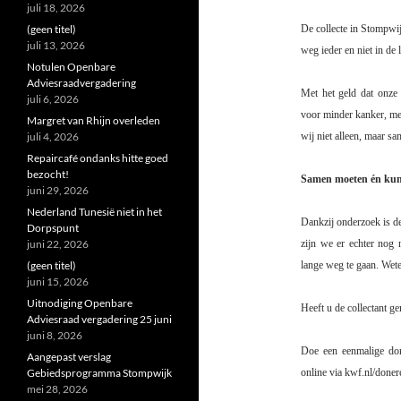
juli 18, 2026
(geen titel)
De collecte in Stompwi
juli 13, 2026
weg ieder en niet in de 
Notulen Openbare
Adviesraadvergadering
Met het geld dat onze 
juli 6, 2026
voor minder kanker, mee
Margret van Rhijn overleden
juli 4, 2026
wij niet alleen, maar sa
Repaircafé ondanks hitte goed
bezocht!
Samen moeten én kun
juni 29, 2026
Nederland Tunesië niet in het
Dankzij onderzoek is d
Dorpspunt
juni 22, 2026
zijn we er echter nog 
(geen titel)
lange weg te gaan. Wete
juni 15, 2026
Uitnodiging Openbare
Heeft u de collectant g
Adviesraad vergadering 25 juni
juni 8, 2026
Doe een eenmalige dona
Aangepast verslag
Gebiedsprogramma Stompwijk
online via kwf.nl/doner
mei 28, 2026