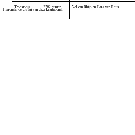
Troostprijs
3782 punten
Nel van Rhijn en Hans van Rhijn
Hieronder de uitslag van deze kaartavond: