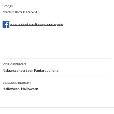
Groetjes,
Naomi en Rachelle Lelieveld
www.facebook.com/Klaverjassenstompwijk
Bericht
VORIG BERICHT
navigatie
Najaarsconcert van Fanfare Juliana!
VOLGEND BERICHT
Halloween, Halloween