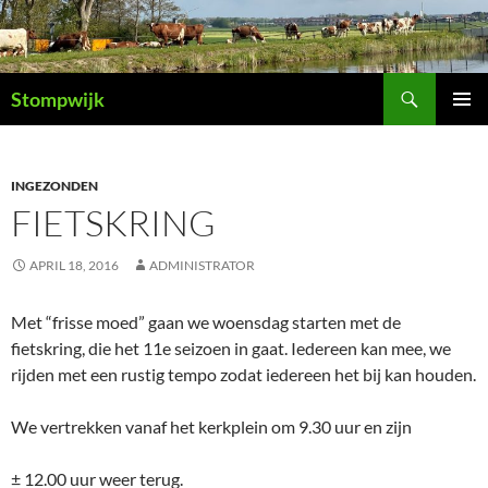
Ga
naar
de
Zoeken
inhoud
Stompwijk
PRIMAI
MENU
INGEZONDEN
FIETSKRING
APRIL 18, 2016
ADMINISTRATOR
Met “frisse moed” gaan we woensdag starten met de
fietskring, die het 11e seizoen in gaat. Iedereen kan mee, we
rijden met een rustig tempo zodat iedereen het bij kan houden.
We vertrekken vanaf het kerkplein om 9.30 uur en zijn
± 12.00 uur weer terug.