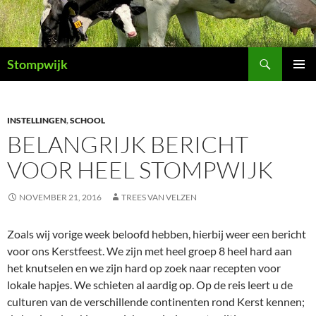
Ga
naar
de
Zoeken
inhoud
Stompwijk
PRIMAI
MENU
INSTELLINGEN
,
SCHOOL
BELANGRIJK BERICHT
VOOR HEEL STOMPWIJK
NOVEMBER 21, 2016
TREES VAN VELZEN
Zoals wij vorige week beloofd hebben, hierbij weer een bericht
voor ons Kerstfeest. We zijn met heel groep 8 heel hard aan
het knutselen en we zijn hard op zoek naar recepten voor
lokale hapjes. We schieten al aardig op. Op de reis leert u de
culturen van de verschillende continenten rond Kerst kennen;