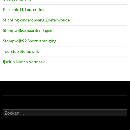
Parochie H. Laurentius
Stichting kinderopvang Zoeterwoude
Stompwijkse paardendagen
Stompwijk92 Sportvereniging
Toerclub Stompwijk
Ijsclub Nut en Vermaak
Zoeken
naar: