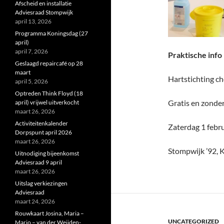
Afscheid en installatie
Adviesraad Stompwijk
april 13, 2026
Programma Koningsdag (27
april)
april 7, 2026
Praktische info
Geslaagd repaircafé op 28
maart
Hartstichting c
april 5, 2026
Optreden Think Floyd (18
Gratis en zonde
april) vrijwel uitverkocht
maart 26, 2026
Activiteitenkalender
Zaterdag 1 febru
Dorpspunt april 2026
maart 26, 2026
Stompwijk ’92, 
Uitnodiging bijeenkomst
Adviesraad 9 april
maart 26, 2026
Uitslag verkiezingen
Adviesraad
maart 24, 2026
Rouwkaart Josina, Maria –
UNCATEGORIZED
Marjo – van der Weijden-