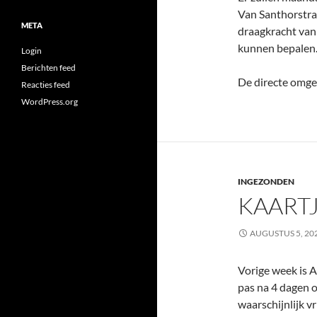
Van Santhorstra
META
draagkracht van
kunnen bepalen
Login
Berichten feed
De directe omge
Reacties feed
WordPress.org
INGEZONDEN
KAARTJ
AUGUSTUS 5, 20
Vorige week is A
pas na 4 dagen o
waarschijnlijk v