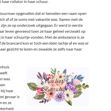
haar rollator in haar schuur.
buurman opgevallen dat er beneden een raam open
ich af of ze soms met vakantie was. Samen met de
ijn ze op onderzoek uitgegaan. Er werd in eerste
aar leven gevreesd toen ze haar geheel verzwakt op
n haar schuurtje vonden. Met de ambulance is ze
 de brancard kon er toch een klein lachje af en was er
aar gezicht te lezen en zwaaide ze zelfs naar haar
enhuis
heeft
en was
ben
bij haar
et gevaar is
n en ze
ekerheid