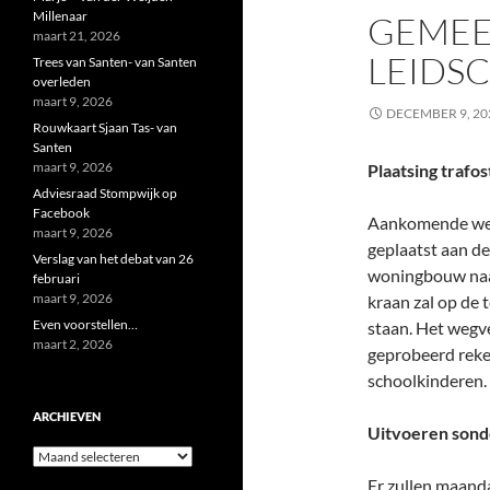
Millenaar
GEMEE
maart 21, 2026
LEIDS
Trees van Santen- van Santen
overleden
maart 9, 2026
DECEMBER 9, 20
Rouwkaart Sjaan Tas- van
Santen
maart 9, 2026
Plaatsing trafo
Adviesraad Stompwijk op
Facebook
Aankomende week
maart 9, 2026
geplaatst aan d
Verslag van het debat van 26
woningbouw naas
februari
maart 9, 2026
kraan zal op de 
Even voorstellen…
staan. Het wegv
maart 2, 2026
geprobeerd reke
schoolkinderen.
ARCHIEVEN
Uitvoeren sonde
Archieven
Er zullen maand