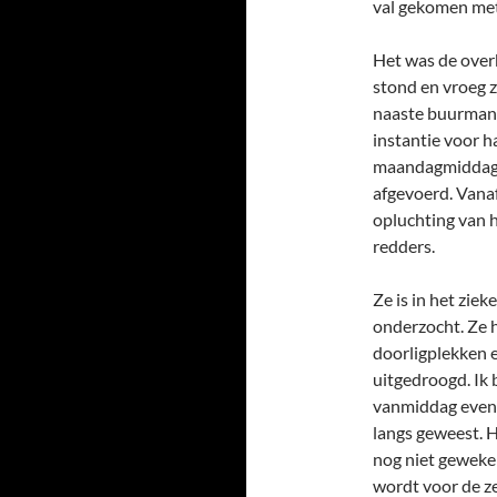
val gekomen met 
Het was de over
stond en vroeg z
naaste buurman z
instantie voor h
maandagmiddag i
afgevoerd. Vanaf
opluchting van h
redders.
Ze is in het ziek
onderzocht. Ze 
doorligplekken 
uitgedroogd. Ik 
vanmiddag even 
langs geweest. H
nog niet geweke
wordt voor de z