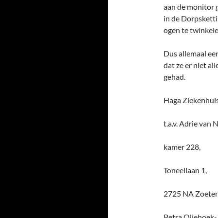
aan de monitor g
in de Dorpsketti
ogen te twinkelen
Dus allemaal ee
dat ze er niet al
gehad.
Haga Ziekenhui
t.a.v. Adrie van 
kamer 228,
Toneellaan 1,
2725 NA Zoete
Petra Oliehoek-