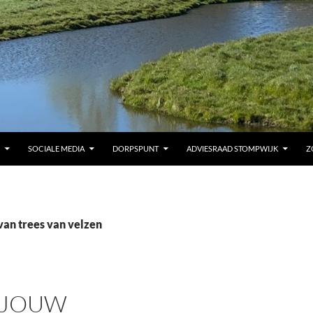
SOCIALE MEDIA
DORPSPUNT
ADVIESRAAD STOMPWIJK
Z
van trees van velzen
S JOUW