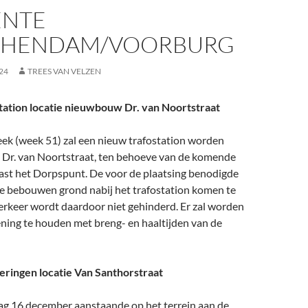
NTE
CHENDAM/VOORBURG
24
TREES VAN VELZEN
station locatie nieuwbouw Dr. van Noortstraat
 (week 51) zal een nieuw trafostation worden
e Dr. van Noortstraat, ten behoeve van de komende
t het Dorpspunt. De voor de plaatsing benodigde
te bebouwen grond nabij het trafostation komen te
erkeer wordt daardoor niet gehinderd. Er zal worden
ning te houden met breng- en haaltijden van de
ringen locatie Van Santhorstraat
ag 16 december aanstaande op het terrein aan de