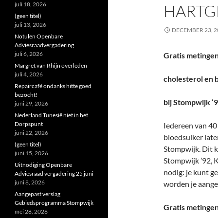
juli 18, 2026
HARTG
(geen titel)
juli 13, 2026
DECEMBER 23, 2
Notulen Openbare
Adviesraadvergadering
juli 6, 2026
Gratis metinge
Margret van Rhijn overleden
juli 4, 2026
cholesterol en 
Repaircafé ondanks hitte goed
bezocht!
bij Stompwijk ‘9
juni 29, 2026
Nederland Tunesië niet in het
Dorpspunt
Iedereen van 40 
juni 22, 2026
bloedsuiker late
(geen titel)
Stompwijk. Dit k
juni 15, 2026
Stompwijk ’92, 
Uitnodiging Openbare
nodig: je kunt 
Adviesraad vergadering 25 juni
juni 8, 2026
worden je aange
Aangepast verslag
Gebiedsprogramma Stompwijk
Gratis metingen
mei 28, 2026