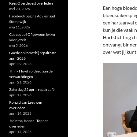
Kees Overdevest overleden
Een hoge bloedd
mei 20, 2026
bloedsuikerspieg
Facebook pagina Adviesraad
Stompwijk
een hartaanval o
mei 11, 2026
kun je die vaak 
Cadeautip! Of gewoon lekker
Hartstichting ch
voor jezelf
ontvangt binnen 
mei 5, 2026
over wat jij kun
Goede opkomst bij repaircafe
april 2026
april 29, 2026
Think Floyd voldeed aan de
verwachtingen
april 21, 2026
Zaterdag 25 april: repaircafé
april 17, 2026
Ronald van Leeuwen
overleden
april 14, 2026
Jacintha Janson- Topper
overleden
april 14, 2026