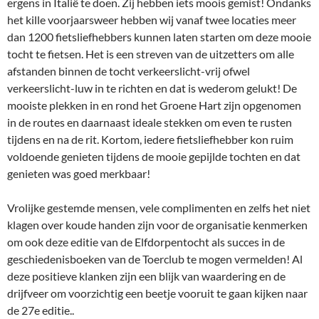
ergens in Italië te doen. Zij hebben iets moois gemist! Ondanks
het kille voorjaarsweer hebben wij vanaf twee locaties meer
dan 1200 fietsliefhebbers kunnen laten starten om deze mooie
tocht te fietsen. Het is een streven van de uitzetters om alle
afstanden binnen de tocht verkeerslicht-vrij ofwel
verkeerslicht-luw in te richten en dat is wederom gelukt! De
mooiste plekken in en rond het Groene Hart zijn opgenomen
in de routes en daarnaast ideale stekken om even te rusten
tijdens en na de rit. Kortom, iedere fietsliefhebber kon ruim
voldoende genieten tijdens de mooie gepijlde tochten en dat
genieten was goed merkbaar!
Vrolijke gestemde mensen, vele complimenten en zelfs het niet
klagen over koude handen zijn voor de organisatie kenmerken
om ook deze editie van de Elfdorpentocht als succes in de
geschiedenisboeken van de Toerclub te mogen vermelden! Al
deze positieve klanken zijn een blijk van waardering en de
drijfveer om voorzichtig een beetje vooruit te gaan kijken naar
de 27e editie..