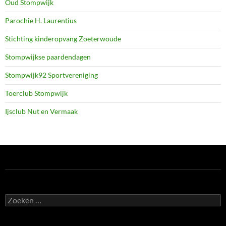
Oud Stompwijk
Parochie H. Laurentius
Stichting kinderopvang Zoeterwoude
Stompwijkse paardendagen
Stompwijk92 Sportvereniging
Toerclub Stompwijk
Ijsclub Nut en Vermaak
Zoeken
naar: