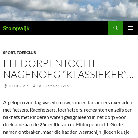
Ga
naar
de
Zoeken
inhoud
Stompwijk
PRIMAI
MENU
SPORT
,
TOERCLUB
ELFDORPENTOCHT
NAGENOEG “KLASSIEKER”…
MEI 8, 2017
TREES VAN VELZEN
Afgelopen zondag was Stompwijk meer dan anders overladen
met fietsers. Racefietsers, toerfietsers, recreanten en zelfs een
bakfiets met kinderen waren gesignaleerd in het dorp voor
deelname aan de 26e editie van de Elfdorpentocht. Grote
namen ontbraken, maar die hadden waarschijnlijk een klusje