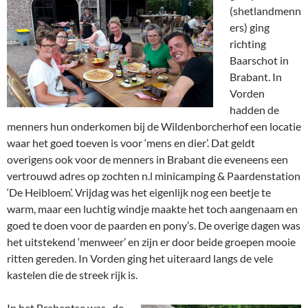
(shetlandmenn
ers) ging
richting
Baarschot in
Brabant. In
Vorden
hadden de
menners hun onderkomen bij de Wildenborcherhof een locatie
waar het goed toeven is voor ‘mens en dier’. Dat geldt
overigens ook voor de menners in Brabant die eveneens een
vertrouwd adres op zochten n.l minicamping & Paardenstation
‘De Heibloem’. Vrijdag was het eigenlijk nog een beetje te
warm, maar een luchtig windje maakte het toch aangenaam en
goed te doen voor de paarden en pony’s. De overige dagen was
het uitstekend ‘menweer’ en zijn er door beide groepen mooie
ritten gereden. In Vorden ging het uiteraard langs de vele
kastelen die de streek rijk is.
In het Brabantse was , de