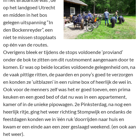
op het landgoed Utrecht
en midden in het bos
gelegen uitspanning “In
den Bockenreyder”, een
niet te missen stopplaats
op één van de routes.
Overigens bleek er tijdens de stops voldoende ‘proviand’
onder de bok te zitten om dit rustmoment aangenaam door te
komen. Er was op beide locaties voldoende gelegenheid om, na
de vaak pittige ritten, de paarden en pony’s goed te verzorgen
en konden ze ‘uitblazen’ in een ruime box of heerlijk de wei in.
Ook voor de menners zelf was het er goed toeven, een prima
keuken en een goed bed of dat nu was in een appartement,
kamer of in de unieke pipowagen. 2e Pinksterdag, na nog een
heerlijk ritje, ging het weer richting Stompwijk en ondanks de
feestdagen konden we in ‘één ruk ‘doorrijden naar huis en
kwam er een einde aan een zeer geslaagd weekend. (en ook aan
het weer).