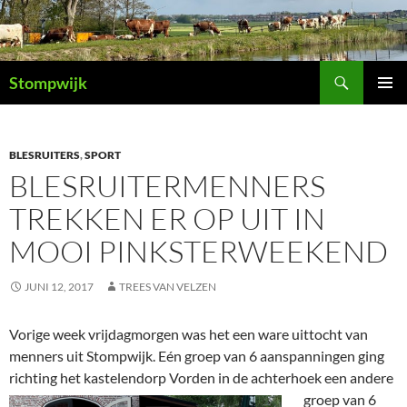
Ga
naar
de
Zoeken
inhoud
Stompwijk
PRIMAI
MENU
BLESRUITERS
,
SPORT
BLESRUITERMENNERS
TREKKEN ER OP UIT IN
MOOI PINKSTERWEEKEND
JUNI 12, 2017
TREES VAN VELZEN
Vorige week vrijdagmorgen was het een ware uittocht van
menners uit Stompwijk. Eén groep van 6 aanspanningen ging
richting het kastelendorp Vorden in de achterhoek een andere
groep van 6