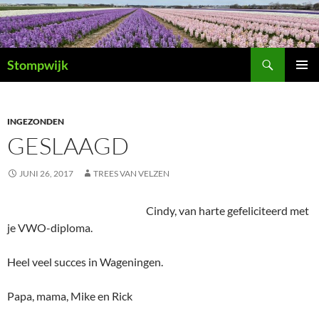
Ga
naar
de
Zoeken
inhoud
Stompwijk
PRIMAI
MENU
INGEZONDEN
GESLAAGD
JUNI 26, 2017
TREES VAN VELZEN
Cindy, van harte gefeliciteerd met
je VWO-diploma.
Heel veel succes in Wageningen.
Papa, mama, Mike en Rick