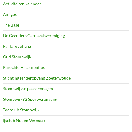
Activiteiten kalender
Amigos
The Base
De Gaanders Carnavalsvereniging
Fanfare Juliana
Oud Stompwijk
Parochie H. Laurentius
Stichting kinderopvang Zoeterwoude
Stompwijkse paardendagen
Stompwijk92 Sportvereniging
Toerclub Stompwijk
Ijsclub Nut en Vermaak