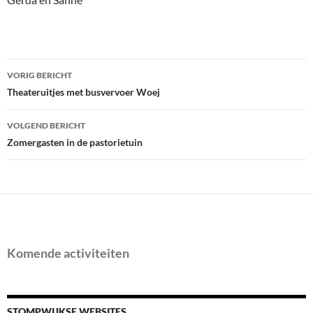
Bericht
VORIG BERICHT
navigatie
Theateruitjes met busvervoer Woej
VOLGEND BERICHT
Zomergasten in de pastorietuin
Komende activiteiten
STOMPWIJKSE WEBSITES