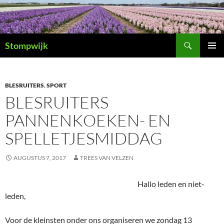
Ga
naar
de
Zoeken
inhoud
Stompwijk
PRIMAI
MENU
BLESRUITERS
,
SPORT
BLESRUITERS
PANNENKOEKEN- EN
SPELLETJESMIDDAG
AUGUSTUS 7, 2017
TREES VAN VELZEN
Hallo leden en niet-
leden,
Voor de kleinsten onder ons organiseren we zondag 13