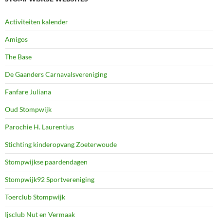
Activiteiten kalender
Amigos
The Base
De Gaanders Carnavalsvereniging
Fanfare Juliana
Oud Stompwijk
Parochie H. Laurentius
Stichting kinderopvang Zoeterwoude
Stompwijkse paardendagen
Stompwijk92 Sportvereniging
Toerclub Stompwijk
Ijsclub Nut en Vermaak