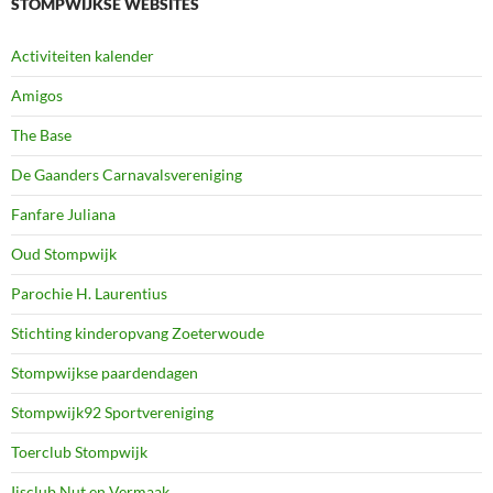
STOMPWIJKSE WEBSITES
Activiteiten kalender
Amigos
The Base
De Gaanders Carnavalsvereniging
Fanfare Juliana
Oud Stompwijk
Parochie H. Laurentius
Stichting kinderopvang Zoeterwoude
Stompwijkse paardendagen
Stompwijk92 Sportvereniging
Toerclub Stompwijk
Ijsclub Nut en Vermaak