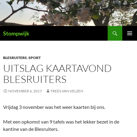
Ga
naar
de
inhoud
Zoeken
Stompwijk
PRIMAI
MENU
BLESRUITERS
,
SPORT
UITSLAG KAARTAVOND
BLESRUITERS
NOVEMBER 6, 2017
TREES VAN VELZEN
Vrijdag 3 november was het weer kaarten bij ons.
Met een opkomst van 9 tafels was het lekker bezet in de
kantine van de Blesruiters.