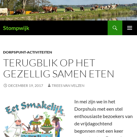
Ga
naar
de
Zoeken
inhoud
Stompwijk
PRIMAI
MENU
DORPSPUNT-ACTIVITEITEN
TERUGBLIK OP HET
GEZELLIG SAMEN ETEN
DECEMBER 19, 2017
TREES VAN VELZEN
In mei zijn we in het
Dorpshuis met een stel
enthousiaste bezoekers van
de vrijdagochtend
begonnen met een keer