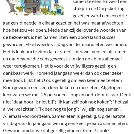
samen te eten. Er werd een
stukje in de Dorpsketting
gezet, er werd een een drie-
gangen-dineetje in elkaar gezet en het was maar afwachten
hoe het zou verlopen. Mede dankzij de lovende woorden van
de bezoekers is het ‘Samen Eten’ een doorslaand succes
geworden. Elke tweede vrijdag van de maand eten we samen.
Het is leuk om te zien dat er steeds nieuwe mensen bijkomen
en dat degene die eens geweest zijn dan ook bijna allemaal
weer terugkomen. Het is voor de vrijwilligers gezellig en
dankbaar werk. Komend jaar gaan we er dan ook zeer zeker
mee door. Lijkt het U ook gezellig om een keer mee te eten?
Kom gewoon eens een keer kijken en mee-eten. Afgelopen
keer zaten we met 25 personen. Jong en oud, door elkaar. Denk
niet “daar hoor ik niet bij”; “ik kan zelf ook nog koken”; “het zal
al wel vol zitten”; “ik ben nog te jong”; “wij zijn nog samen”.
Allemaal vooroordelen. Samen eten is gezellig. Op de laatste
vrijdag van dit jaar gaan we nog een keertje extra samen eten.
Gewoon omdat we dat gezellig vinden. Komt U ook?