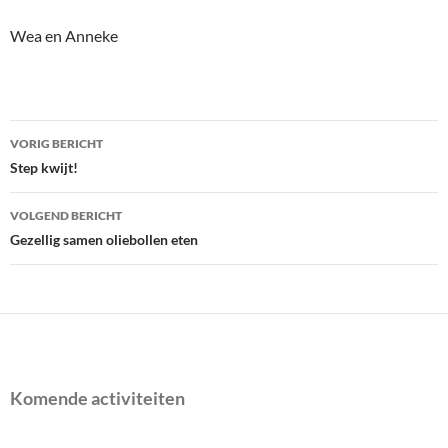
Wea en Anneke
Bericht
VORIG BERICHT
navigatie
Step kwijt!
VOLGEND BERICHT
Gezellig samen oliebollen eten
Komende activiteiten