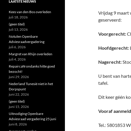
LAATSTE NIEUWS
Kees van den Bos overleden
Vrijdag 9 maart
juli 18, 2026
geserveerd:
(geen titel)
juli 13, 2026
Voorgerecht:
Ch
Notulen Openbare
Adviesraadvergadering
juli 6, 2026
Hoofdgerecht:
Margret van Rhijn overleden
juli 4, 2026
Nagerecht:
Stoo
Repaircafé ondanks hitte goed
bezocht!
U bent van hart
juni 29, 2026
tafel.
Nederland Tunesië niet in het
Dorpspunt
juni 22, 2026
Dit keer géén k
(geen titel)
juni 15, 2026
Vooraf aanmeld
Uitnodiging Openbare
Adviesraad vergadering 25 juni
juni 8, 2026
Tel.: 5801853 