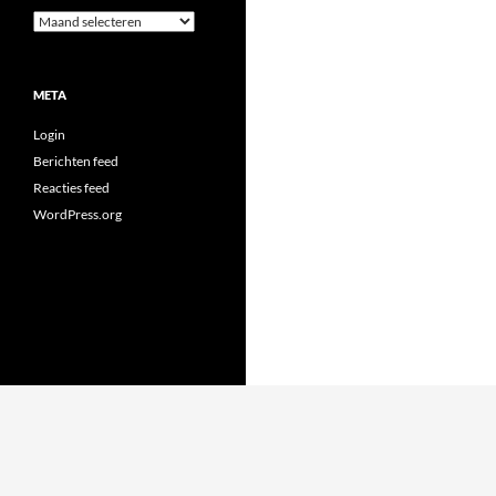
Archieven
META
Login
Berichten feed
Reacties feed
WordPress.org