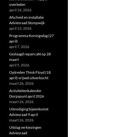
overleden
april 14, 2026
Afscheid en installatie
Adviesraad Stompwijk
april 13, 2026
Programma Koningsdag (27
april)
april 7, 2026
Geslaagd repaircafé op 28
maart
april 5, 2026
Optreden Think Floyd (18
april) vrijwel uitverkocht
maart 26, 2026
Activiteitenkalender
Dorpspunt april 2026
maart 26, 2026
Uitnodiging bijeenkomst
Adviesraad 9 april
maart 26, 2026
Uitslag verkiezingen
Adviesraad