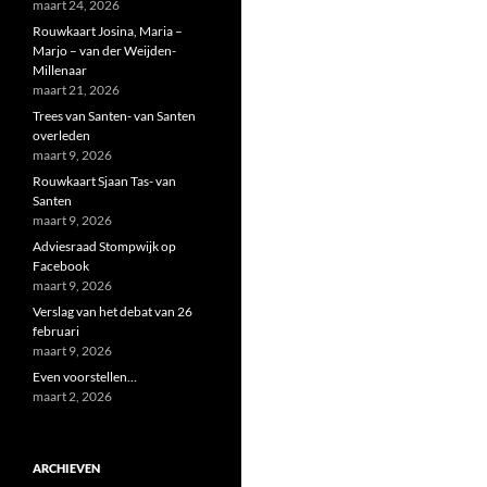
maart 24, 2026
Rouwkaart Josina, Maria –
Marjo – van der Weijden-
Millenaar
maart 21, 2026
Trees van Santen- van Santen
overleden
maart 9, 2026
Rouwkaart Sjaan Tas- van
Santen
maart 9, 2026
Adviesraad Stompwijk op
Facebook
maart 9, 2026
Verslag van het debat van 26
februari
maart 9, 2026
Even voorstellen…
maart 2, 2026
ARCHIEVEN