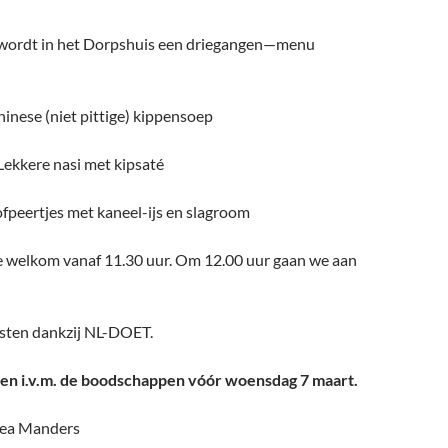
 wordt in het Dorpshuis een driegangen—menu
inese (niet pittige) kippensoep
Lekkere nasi met kipsaté
fpeertjes met kaneel-ijs en slagroom
e welkom vanaf 11.30 uur. Om 12.00 uur gaan we aan
osten dankzij NL-DOET.
en i.v.m. de boodschappen vóór woensdag 7 maart.
Wea Manders