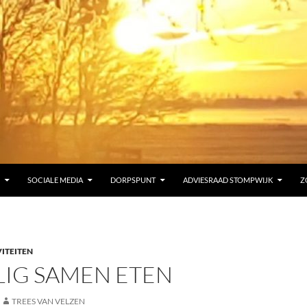
SOCIALE MEDIA
DORPSPUNT
ADVIESRAAD STOMPWIJK
Z
ITEITEN
LIG SAMEN ETEN
TREES VAN VELZEN