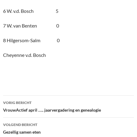
6 W. v.d. Bosch 5
7 W. van Benten 0
8 Hilgersom-Salm 0
Cheyenne v.d. Bosch
Bericht
VORIG BERICHT
navigatie
VrouwActief april ….. jaarvergadering en genealogie
VOLGEND BERICHT
Gezellig samen eten