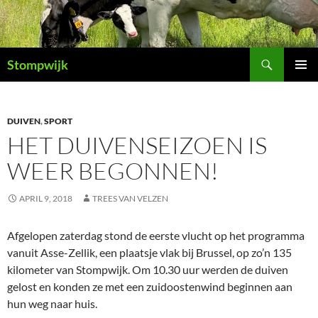
Ga
naar
de
Zoeken
inhoud
Stompwijk
PRIMAI
MENU
DUIVEN
,
SPORT
HET DUIVENSEIZOEN IS
WEER BEGONNEN!
APRIL 9, 2018
TREES VAN VELZEN
Afgelopen zaterdag stond de eerste vlucht op het programma
vanuit Asse-Zellik, een plaatsje vlak bij Brussel, op zo’n 135
kilometer van Stompwijk. Om 10.30 uur werden de duiven
gelost en konden ze met een zuidoostenwind beginnen aan
hun weg naar huis.