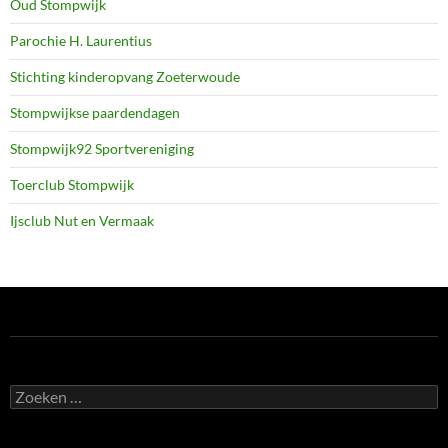
Oud Stompwijk
Parochie H. Laurentius
Stichting kinderopvang Zoeterwoude
Stompwijkse paardendagen
Stompwijk92 Sportvereniging
Toerclub Stompwijk
Ijsclub Nut en Vermaak
Zoeken
naar: