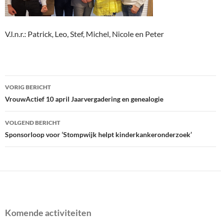
V.l.n.r.: Patrick, Leo, Stef, Michel, Nicole en Peter
Bericht
VORIG BERICHT
navigatie
VrouwActief 10 april Jaarvergadering en genealogie
VOLGEND BERICHT
Sponsorloop voor ‘Stompwijk helpt kinderkankeronderzoek’
Komende activiteiten