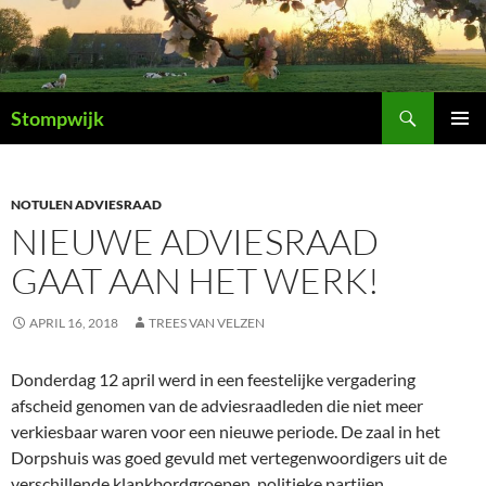
Ga
naar
de
inhoud
Zoeken
Stompwijk
PRIMAI
MENU
NOTULEN ADVIESRAAD
NIEUWE ADVIESRAAD
GAAT AAN HET WERK!
APRIL 16, 2018
TREES VAN VELZEN
Donderdag 12 april werd in een feestelijke vergadering
afscheid genomen van de adviesraadleden die niet meer
verkiesbaar waren voor een nieuwe periode. De zaal in het
Dorpshuis was goed gevuld met vertegenwoordigers uit de
verschillende klankbordgroepen, politieke partijen,