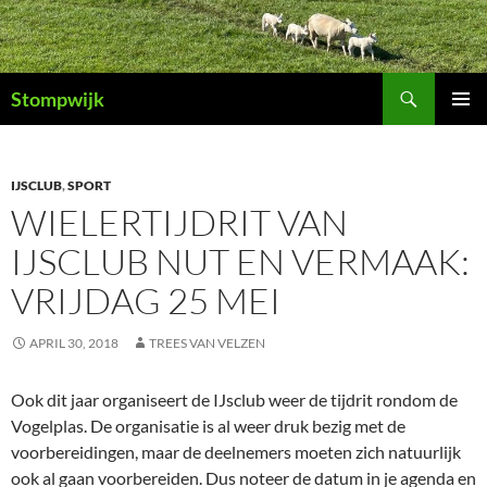
Ga
naar
de
Zoeken
inhoud
Stompwijk
PRIMAI
MENU
IJSCLUB
,
SPORT
WIELERTIJDRIT VAN
IJSCLUB NUT EN VERMAAK:
VRIJDAG 25 MEI
APRIL 30, 2018
TREES VAN VELZEN
Ook dit jaar organiseert de IJsclub weer de tijdrit rondom de
Vogelplas. De organisatie is al weer druk bezig met de
voorbereidingen, maar de deelnemers moeten zich natuurlijk
ook al gaan voorbereiden. Dus noteer de datum in je agenda en