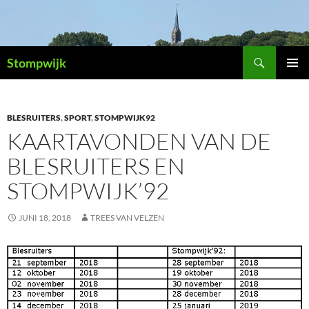
Ga
naar
de
Zoeken
inhoud
Stompwijk
PRIMAI
MENU
BLESRUITERS
,
SPORT
,
STOMPWIJK92
KAARTAVONDEN VAN DE
BLESRUITERS EN
STOMPWIJK’92
JUNI 18, 2018
TREES VAN VELZEN