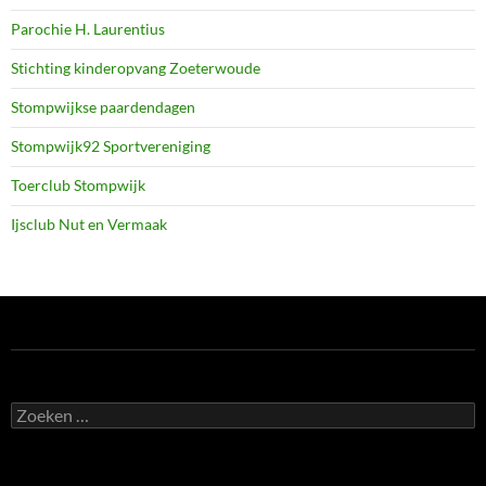
Parochie H. Laurentius
Stichting kinderopvang Zoeterwoude
Stompwijkse paardendagen
Stompwijk92 Sportvereniging
Toerclub Stompwijk
Ijsclub Nut en Vermaak
Zoeken
naar: