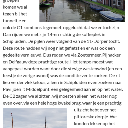
komen we al
tegen bij het
tunneltje en
ook de C1 komt ons tegemoet, opgelucht dat we er toch zijn!
Dan rijden we met zijn 14-en richting de koffieplek in
Schipluiden. De pijlen weer volgend van de 11-Dorpentocht.
Deze route hadden wij nog niet gefietst en er was ook een
gedeelte vernieuwd. Dus reden we via Zoetermeer, Pijnacker
en Delfgauw deze prachtige route. Het tempo moest wat
aangepast worden want door die stevige westenwind (en een
feestje de vorige avond) was de conditie ver te zoeken. De rit
liep verder vlekkeloos, alleen in Schipluiden even zoeken naar
Paviljoen `t Middelpunt, een gelegenheid aan en op het water.
De C2 zagen we al zitten, wij moesten alleen het water nog
even over, via een hele hoge kwakelbrug, waar je een prachtig
uitzicht hebt over het
pittoreske dorpje. We
konden lekker op het