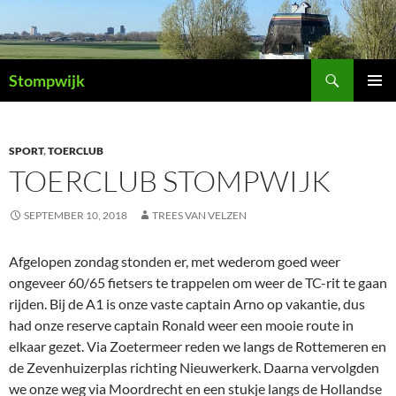
Ga
naar
de
Zoeken
inhoud
Stompwijk
PRIMAI
MENU
SPORT
,
TOERCLUB
TOERCLUB STOMPWIJK
SEPTEMBER 10, 2018
TREES VAN VELZEN
Afgelopen zondag stonden er, met wederom goed weer
ongeveer 60/65 fietsers te trappelen om weer de TC-rit te gaan
rijden. Bij de A1 is onze vaste captain Arno op vakantie, dus
had onze reserve captain Ronald weer een mooie route in
elkaar gezet. Via Zoetermeer reden we langs de Rottemeren en
de Zevenhuizerplas richting Nieuwerkerk. Daarna vervolgden
we onze weg via Moordrecht en een stukje langs de Hollandse