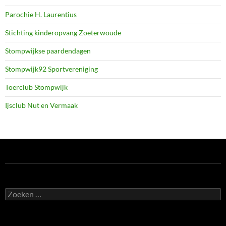
Parochie H. Laurentius
Stichting kinderopvang Zoeterwoude
Stompwijkse paardendagen
Stompwijk92 Sportvereniging
Toerclub Stompwijk
Ijsclub Nut en Vermaak
Zoeken
naar: