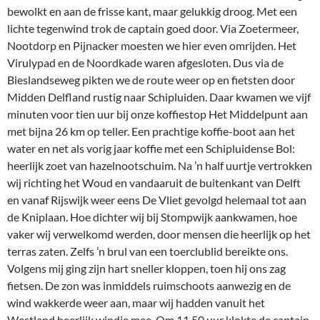
bewolkt en aan de frisse kant, maar gelukkig droog. Met een
lichte tegenwind trok de captain goed door. Via Zoetermeer,
Nootdorp en Pijnacker moesten we hier even omrijden. Het
Virulypad en de Noordkade waren afgesloten. Dus via de
Bieslandseweg pikten we de route weer op en fietsten door
Midden Delfland rustig naar Schipluiden. Daar kwamen we vijf
minuten voor tien uur bij onze koffiestop Het Middelpunt aan
met bijna 26 km op teller. Een prachtige koffie-boot aan het
water en net als vorig jaar koffie met een Schipluidense Bol:
heerlijk zoet van hazelnootschuim. Na ’n half uurtje vertrokken
wij richting het Woud en vandaaruit de buitenkant van Delft
en vanaf Rijswijk weer eens De Vliet gevolgd helemaal tot aan
de Kniplaan. Hoe dichter wij bij Stompwijk aankwamen, hoe
vaker wij verwelkomd werden, door mensen die heerlijk op het
terras zaten. Zelfs ’n brul van een toerclublid bereikte ons.
Volgens mij ging zijn hart sneller kloppen, toen hij ons zag
fietsen. De zon was inmiddels ruimschoots aanwezig en de
wind wakkerde weer aan, maar wij hadden vanuit het
Westland heerlijk windje mee. Om 11.50 uur klokte de captain