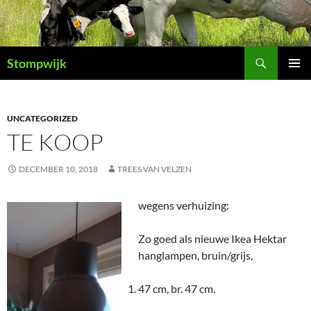
Ga
naar
de
Zoeken
inhoud
Stompwijk
PRIMAI
MENU
UNCATEGORIZED
TE KOOP
DECEMBER 10, 2018
TREES VAN VELZEN
wegens verhuizing:
Zo goed als nieuwe Ikea Hektar
hanglampen, bruin/grijs,
47 cm, br. 47 cm.