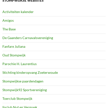
STOMPWIJKSE WEBSITES
Activiteiten kalender
Amigos
The Base
De Gaanders Carnavalsvereniging
Fanfare Juliana
Oud Stompwijk
Parochie H. Laurentius
Stichting kinderopvang Zoeterwoude
Stompwijkse paardendagen
Stompwijk92 Sportvereniging
Toerclub Stompwijk
Ijsclub Nut en Vermaak