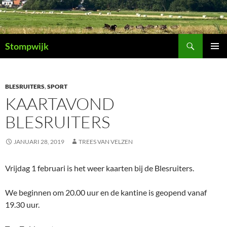
Ga
naar
de
Zoeken
inhoud
Stompwijk
PRIMAI
MENU
BLESRUITERS
,
SPORT
KAARTAVOND
BLESRUITERS
JANUARI 28, 2019
TREES VAN VELZEN
Vrijdag 1 februari is het weer kaarten bij de Blesruiters.
We beginnen om 20.00 uur en de kantine is geopend vanaf
19.30 uur.