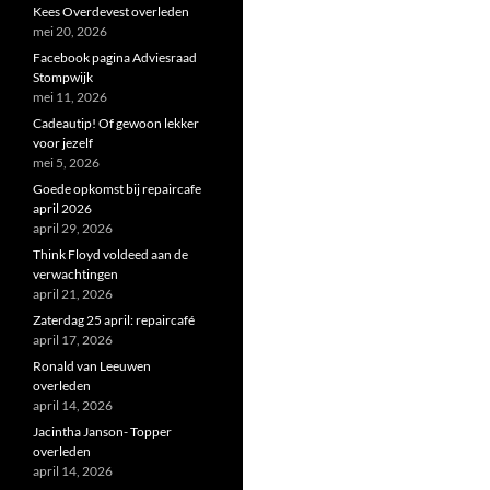
Kees Overdevest overleden
mei 20, 2026
Facebook pagina Adviesraad
Stompwijk
mei 11, 2026
Cadeautip! Of gewoon lekker
voor jezelf
mei 5, 2026
Goede opkomst bij repaircafe
april 2026
april 29, 2026
Think Floyd voldeed aan de
verwachtingen
april 21, 2026
Zaterdag 25 april: repaircafé
april 17, 2026
Ronald van Leeuwen
overleden
april 14, 2026
Jacintha Janson- Topper
overleden
april 14, 2026