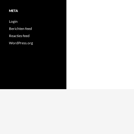
META
Login
Berichten feed
Reacties feed
WordPress.org