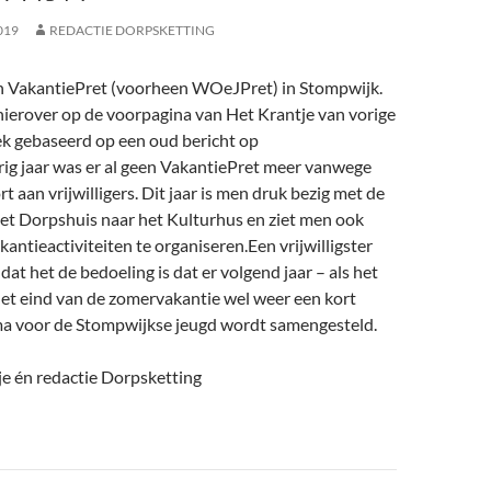
019
REDACTIE DORPSKETTING
een VakantiePret (voorheen WOeJPret) in Stompwijk.
hierover op de voorpagina van Het Krantje van vorige
ek gebaseerd op een oud bericht op
rig jaar was er al geen VakantiePret meer vanwege
rt aan vrijwilligers. Dit jaar is men druk bezig met de
het Dorpshuis naar het Kulturhus en ziet men ook
antieactiviteiten te organiseren.Een vrijwilligster
dat het de bedoeling is dat er volgend jaar – als het
het eind van de zomervakantie wel weer een kort
 voor de Stompwijkse jeugd wordt samengesteld.
je én redactie Dorpsketting