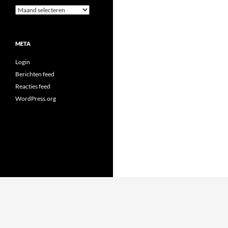
Archieven
META
Login
Berichten feed
Reacties feed
WordPress.org