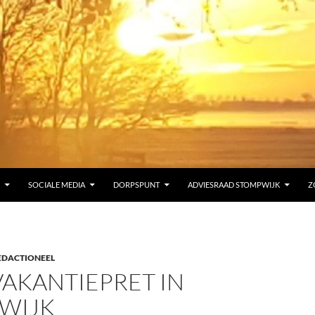
SOCIALE MEDIA
DORPSPUNT
ADVIESRAAD STOMPWIJK
Z
EDACTIONEEL
VAKANTIEPRET IN
WIJK