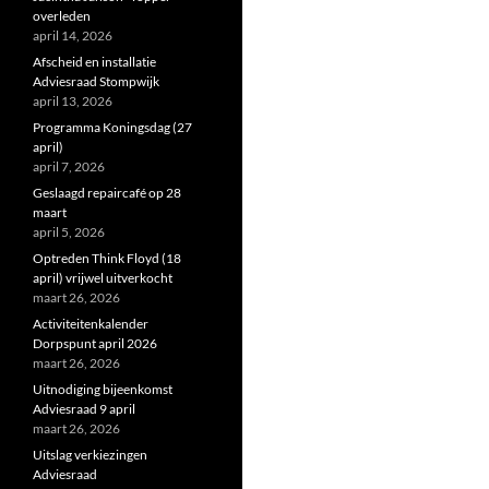
overleden
april 14, 2026
Afscheid en installatie
Adviesraad Stompwijk
april 13, 2026
Programma Koningsdag (27
april)
april 7, 2026
Geslaagd repaircafé op 28
maart
april 5, 2026
Optreden Think Floyd (18
april) vrijwel uitverkocht
maart 26, 2026
Activiteitenkalender
Dorpspunt april 2026
maart 26, 2026
Uitnodiging bijeenkomst
Adviesraad 9 april
maart 26, 2026
Uitslag verkiezingen
Adviesraad