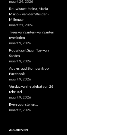
maart 24, 2026
Rouwkaart Josina, Maria –
Marjo – van der Weijden-
Millenaar
maart 21, 2026
Trees van Santen- van Santen
overleden
maart 9, 2026
Rouwkaart Sjaan Tas- van
Santen
maart 9, 2026
Adviesraad Stompwijk op
Facebook
maart 9, 2026
Verslag van het debat van 26
februari
maart 9, 2026
Even voorstellen…
maart 2, 2026
ARCHIEVEN