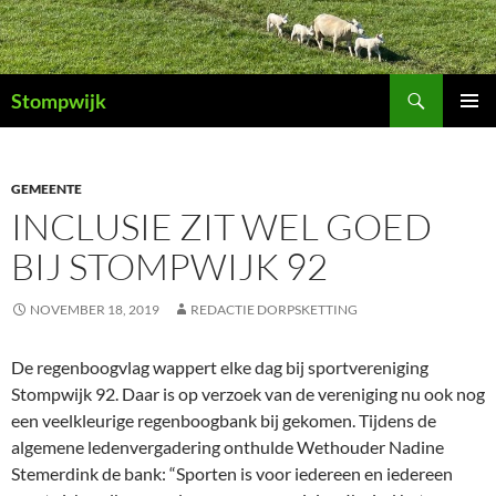
Ga
naar
de
Zoeken
inhoud
Stompwijk
PRIMAI
MENU
GEMEENTE
INCLUSIE ZIT WEL GOED
BIJ STOMPWIJK 92
NOVEMBER 18, 2019
REDACTIE DORPSKETTING
De regenboogvlag wappert elke dag bij sportvereniging
Stompwijk 92. Daar is op verzoek van de vereniging nu ook nog
een veelkleurige regenboogbank bij gekomen. Tijdens de
algemene ledenvergadering onthulde Wethouder Nadine
Stemerdink de bank: “Sporten is voor iedereen en iedereen