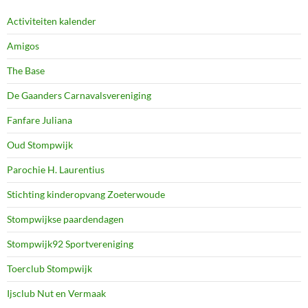
Activiteiten kalender
Amigos
The Base
De Gaanders Carnavalsvereniging
Fanfare Juliana
Oud Stompwijk
Parochie H. Laurentius
Stichting kinderopvang Zoeterwoude
Stompwijkse paardendagen
Stompwijk92 Sportvereniging
Toerclub Stompwijk
Ijsclub Nut en Vermaak