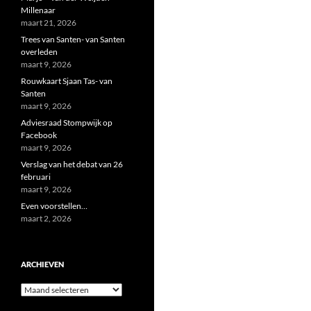
Millenaar
maart 21, 2026
Trees van Santen- van Santen
overleden
maart 9, 2026
Rouwkaart Sjaan Tas- van
Santen
maart 9, 2026
Adviesraad Stompwijk op
Facebook
maart 9, 2026
Verslag van het debat van 26
februari
maart 9, 2026
Even voorstellen…
maart 2, 2026
ARCHIEVEN
Archieven