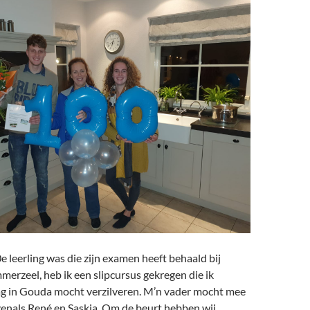
 leerling was die zijn examen heeft behaald bij
merzeel, heb ik een slipcursus gekregen die ik
g in Gouda mocht verzilveren. M’n vader mocht mee
enals René en Saskia. Om de beurt hebben wij