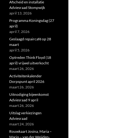
Afscheid en installatie
Adviesraad Stompwijk
april 13, 2026
Programma Koningsdag (27
april)
april 7, 2026
Geslaagd repaircafé op 28
maart
april 5, 2026
Optreden Think Floyd (18
april) vrijwel uitverkocht
maart 26, 2026
Activiteitenkalender
Dorpspunt april 2026
maart 26, 2026
Uitnodiging bijeenkomst
Adviesraad 9 april
maart 26, 2026
Uitslag verkiezingen
Adviesraad
maart 24, 2026
Rouwkaart Josina, Maria –
Marjo – van der Weijden-