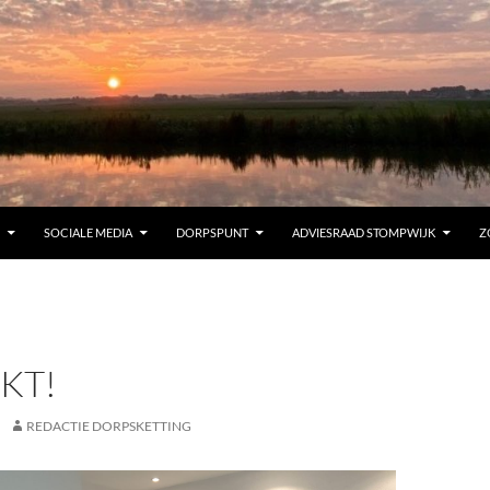
SOCIALE MEDIA
DORPSPUNT
ADVIESRAAD STOMPWIJK
Z
KT!
REDACTIE DORPSKETTING