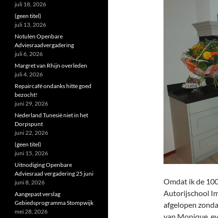
juli 18, 2026
(geen titel)
juli 13, 2026
Notulen Openbare
Adviesraadvergadering
juli 6, 2026
Margret van Rhijn overleden
juli 4, 2026
Repaircafé ondanks hitte goed
bezocht!
juni 29, 2026
Nederland Tunesië niet in het
Dorpspunt
juni 22, 2026
(geen titel)
juni 15, 2026
Uitnodiging Openbare
Adviesraad vergadering 25 juni
Omdat ik de 100e
juni 8, 2026
Autorijschool Im
Aangepast verslag
Gebiedsprogramma Stompwijk
afgelopen zonda
mei 28, 2026
van Monique, ev